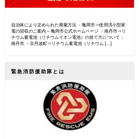
自治体により定められた廃棄方法 ・亀岡市⇒使用済小型家
電の回収のご案内 – 亀岡市公式ホームページ ・南丹市⇒リ
チウム蓄電池（リチウムイオン電池）の捨て方について：
南丹市 ・京丹波町⇒リチウム蓄電池（リチウム […]
緊急消防援助隊とは