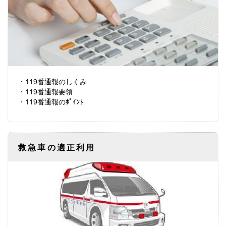
・119番通報のしくみ
・119番通報要領
・119番通報のﾎﾟｲﾝﾄ
救急車の適正利用