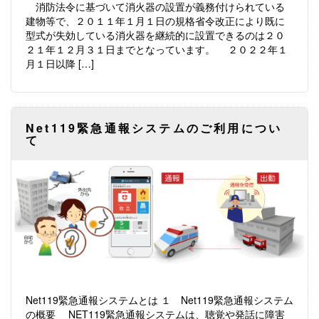
消防法令に基づいて消火器の設置が義務付けられている
建物等で、２０１１年１月１日の規格省令改正により既に
型式が失効している消火器を継続的に設置できるのは２０
２１年１２月３１日までとなっています。 ２０２２年１
月１日以降 […]
Net119緊急通報システムのご利用につい
て
Net119緊急通報システムとは １ Net119緊急通報システム
の概要 NET119緊急通報システムは、聴覚や発話に障害