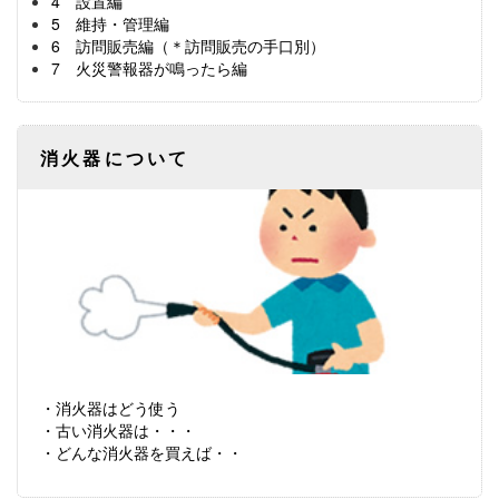
4 設置編
5 維持・管理編
6 訪問販売編（＊訪問販売の手口別）
7 火災警報器が鳴ったら編
消火器について
・消火器はどう使う
・古い消火器は・・・
・どんな消火器を買えば・・