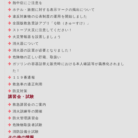
熱中症にご注意を
ホテル・旅館に対する表示マークの掲出について
違反対象物の公表制度の運用を開始しました
全国版救急受診アプリ「Ｑ助（きゅーすけ）」
ストーブ火災に注意してください！
火災警報器を設置しましょう
消火器について
消火器の設置が必要となりました！
危険物の正しい貯蔵、取扱い
ガソリンの容器詰替え販売時における本人確認等が義務化されまし
た！
１１９番通報
救急車の適正利用
防災対策
講習会・試験
救急講習会のご案内
消火訓練等の開催
防火管理講習会
危険物取扱者試験
消防設備士試験
その他の情報