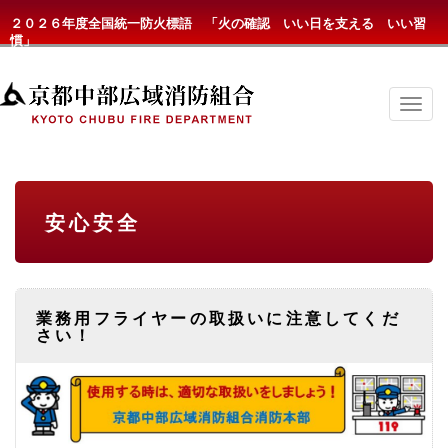
２０２６年度全国統一防火標語 「火の確認 いい日を支える いい習
慣」
京
都
中
部
広
域
消
安心安全
防
組
合
の
メ
ニ
業務用フライヤーの取扱いに注意してくだ
ュ
さい！
ー