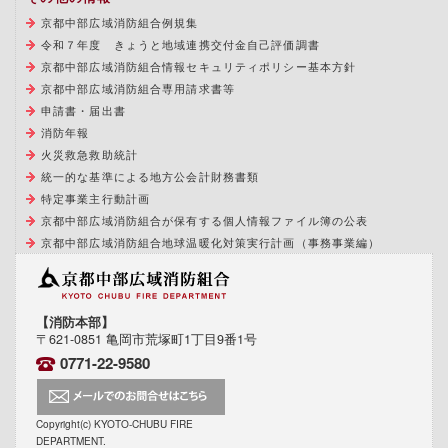
京都中部広域消防組合例規集
令和７年度 きょうと地域連携交付金自己評価調書
京都中部広域消防組合情報セキュリティポリシー基本方針
京都中部広域消防組合専用請求書等
申請書・届出書
消防年報
火災救急救助統計
統一的な基準による地方公会計財務書類
特定事業主行動計画
京都中部広域消防組合が保有する個人情報ファイル簿の公表
京都中部広域消防組合地球温暖化対策実行計画（事務事業編）
【消防本部】
〒621-0851 亀岡市荒塚町1丁目9番1号
0771-22-9580
Copyright(c) KYOTO-CHUBU FIRE
DEPARTMENT.