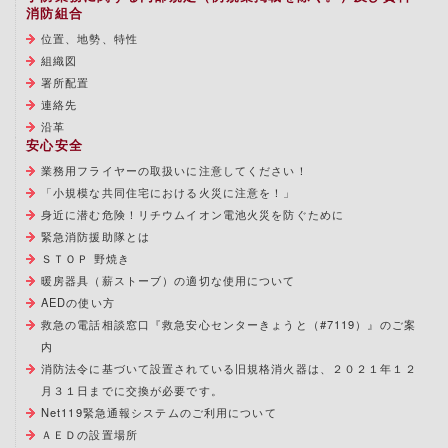
消防組合
位置、地勢、特性
組織図
署所配置
連絡先
沿革
安心安全
業務用フライヤーの取扱いに注意してください！
「小規模な共同住宅における火災に注意を！」
身近に潜む危険！リチウムイオン電池火災を防ぐために
緊急消防援助隊とは
ＳＴＯＰ 野焼き
暖房器具（薪ストーブ）の適切な使用について
AEDの使い方
救急の電話相談窓口『救急安心センターきょうと（#7119）』のご案
内
消防法令に基づいて設置されている旧規格消火器は、２０２１年１２
月３１日までに交換が必要です。
Net119緊急通報システムのご利用について
ＡＥＤの設置場所