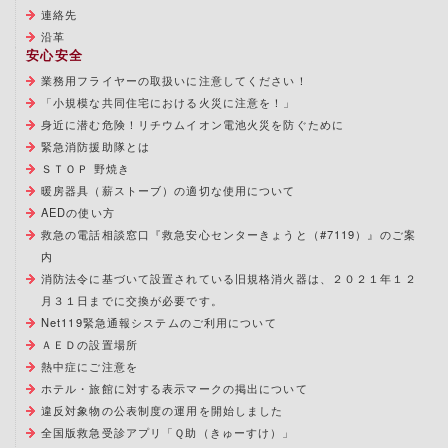
連絡先
沿革
安心安全
業務用フライヤーの取扱いに注意してください！
「小規模な共同住宅における火災に注意を！」
身近に潜む危険！リチウムイオン電池火災を防ぐために
緊急消防援助隊とは
ＳＴＯＰ 野焼き
暖房器具（薪ストーブ）の適切な使用について
AEDの使い方
救急の電話相談窓口『救急安心センターきょうと（#7119）』のご案
内
消防法令に基づいて設置されている旧規格消火器は、２０２１年１２
月３１日までに交換が必要です。
Net119緊急通報システムのご利用について
ＡＥＤの設置場所
熱中症にご注意を
ホテル・旅館に対する表示マークの掲出について
違反対象物の公表制度の運用を開始しました
全国版救急受診アプリ「Ｑ助（きゅーすけ）」