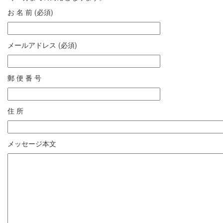
お 名 前 (必須)
メールアドレス (必須)
郵 便 番 号
住 所
メッセージ本文