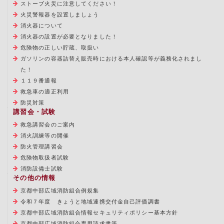
ストーブ火災に注意してください！
火災警報器を設置しましょう
消火器について
消火器の設置が必要となりました！
危険物の正しい貯蔵、取扱い
ガソリンの容器詰替え販売時における本人確認等が義務化されまし
た！
１１９番通報
救急車の適正利用
防災対策
講習会・試験
救急講習会のご案内
消火訓練等の開催
防火管理講習会
危険物取扱者試験
消防設備士試験
その他の情報
京都中部広域消防組合例規集
令和７年度 きょうと地域連携交付金自己評価調書
京都中部広域消防組合情報セキュリティポリシー基本方針
京都中部広域消防組合専用請求書等