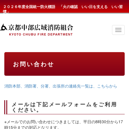
２０２６年度全国統一防火標語 「火の確認 いい日を支える いい習
慣」
京
都
中
部
広
域
消
お問い合わせ
防
組
合
の
メ
消防本部、消防署、分署、出張所の連絡先一覧は、こちらから
ニ
ュ
ー
メールは下記メールフォームをご利用
ください。
※メールでのお問い合わせにつきましては、平日の8時30分から17
時15分までの対応となリます。