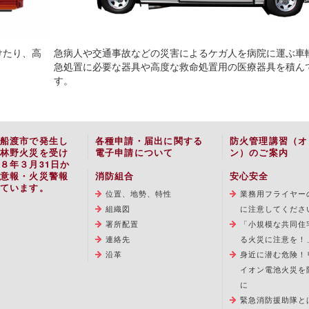
けたり、高
急病人や交通事故などの災害によるケガ人を病院に運ぶ車
急処置に必要な器具や高度な救命処置用の医療器具を積ん
す。
船渡市で発生し
各種申請・届出に関する
防火管理講習（オ
林野火災を受け
電子申請について
ン）のご案内
８年３月31日か
意報・火災警報
消防組合
安心安全
ています。
位置、地勢、特性
業務用フライヤー
組織図
に注意してくださ
署所配置
「小規模な共同住
連絡先
る火災に注意を！
沿革
身近に潜む危険！
イオン電池火災を
に
緊急消防援助隊と