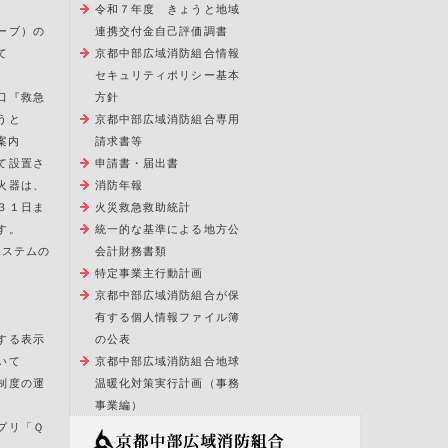
令和７年度 きょうと地域
ーブ）の
連携交付金自己評価調書
て
京都中部広域消防組合情報
セキュリティポリシー基本
口『救急
方針
うと
京都中部広域消防組合専用
案内
請求書等
て設置さ
申請書・届出書
火器は、
消防年報
３１日ま
火災救急救助統計
す。
統一的な基準による地方公
報システムの
会計財務書類
特定事業主行動計画
京都中部広域消防組合が保
有する個人情報ファイル簿
する表示
の公表
いて
京都中部広域消防組合地球
制度の運
温暖化対策実行計画（事務
事業編）
プリ「Ｑ
」