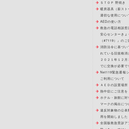
ＳＴＯＰ 野焼き
暖房器具（薪スト
適切な使用につい
AEDの使い方
救急の電話相談窓
安心センターきょ
（#7119）』のご
消防法令に基づい
れている旧規格消
２０２１年１２月
でに交換が必要で
Net119緊急通
ご利用について
ＡＥＤの設置場所
熱中症にご注意を
ホテル・旅館に対
マークの掲出につ
違反対象物の公表
用を開始しました
全国版救急受診ア
助（きゅーすけ）