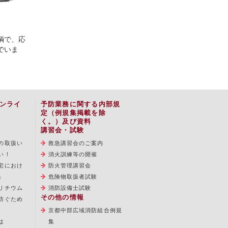
輌で、応
でいま
ンライ
予防業務に関する内部規
定（例規集掲載を除
く。）及び資料
講習会・試験
の取扱い
救急講習会のご案内
い！
消火訓練等の開催
宅におけ
防火管理講習会
」
危険物取扱者試験
リチウム
消防設備士試験
その他の情報
防ぐため
京都中部広域消防組合例規
は
集