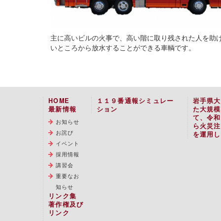
主に高いビルの火事で、高い階に取り残された人を助
いところから放水することができる車輌です。
HOME
１１９番通報シミュレー
岩手県大
最新情報
ション
た大規模
て、令和
お知らせ
ら火災注
お詫び
を運用し
イベント
採用情報
講習会
重要なお
知らせ
リンク集
著作権及び
リンク