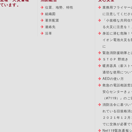
ています。
位置、地勢、特性
業務用フライヤー
組織図
に注意してくださ
署所配置
「小規模な共同住
連絡先
る火災に注意を！
沿革
身近に潜む危険！
イオン電池火災を
に
緊急消防援助隊と
ＳＴＯＰ 野焼き
暖房器具（薪スト
適切な使用につい
AEDの使い方
救急の電話相談窓
安心センターきょ
（#7119）』のご
消防法令に基づい
れている旧規格消
２０２１年１２月
でに交換が必要で
Net119緊急通