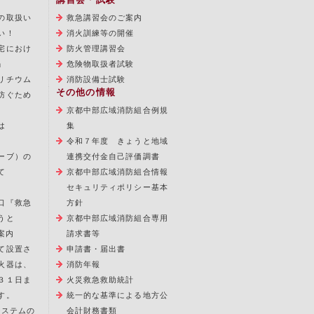
の取扱い
救急講習会のご案内
い！
消火訓練等の開催
宅におけ
防火管理講習会
」
危険物取扱者試験
リチウム
消防設備士試験
その他の情報
防ぐため
京都中部広域消防組合例規
は
集
令和７年度 きょうと地域
ーブ）の
連携交付金自己評価調書
て
京都中部広域消防組合情報
セキュリティポリシー基本
口『救急
方針
うと
京都中部広域消防組合専用
案内
請求書等
て設置さ
申請書・届出書
火器は、
消防年報
３１日ま
火災救急救助統計
す。
統一的な基準による地方公
報システムの
会計財務書類