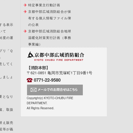
特定事業主行動計画
京都中部広域消防組合が保
有する個人情報ファイル簿
する表示
の公表
いて
京都中部広域消防組合地球
制度の運
温暖化対策実行計画（事務
事業編）
プリ「Ｑ
」
意してく
【消防本部】
〒621-0851 亀岡市荒塚町1丁目9番1号
しましょ
0771-22-9580
要となり
Copyright(c) KYOTO-CHUBU FIRE
DEPARTMENT.
All Rights Reserved.
蔵、取扱
替え販売
認等が義