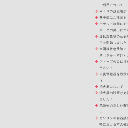
ご利用について
ＡＥＤの設置場所
熱中症にご注意を
ホテル・旅館に対
マークの掲出につ
違反対象物の公表
用を開始しました
全国版救急受診ア
助（きゅーすけ）
ストーブ火災に注
ださい！
火災警報器を設置
う
消火器について
消火器の設置が必
ました！
危険物の正しい貯
い
ガソリンの容器詰
時における本人確