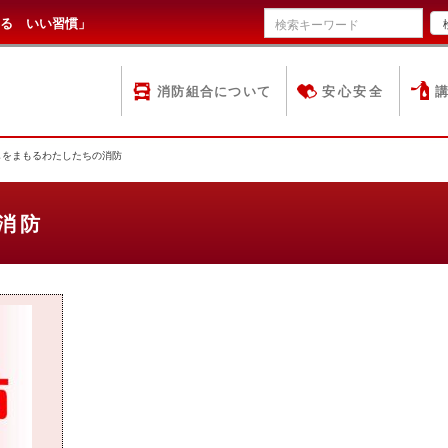
る いい習慣」
消防組合について
安心安全
をまもるわたしたちの消防
消防