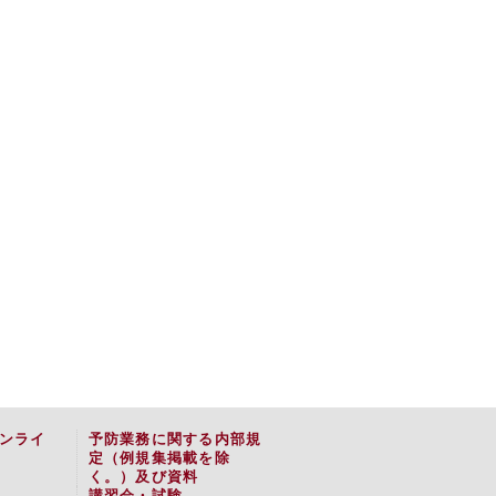
ンライ
予防業務に関する内部規
定（例規集掲載を除
く。）及び資料
講習会・試験