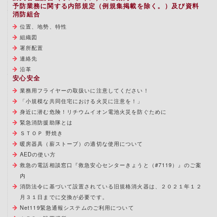
予防業務に関する内部規定（例規集掲載を除く。）及び資料
消防組合
位置、地勢、特性
組織図
署所配置
連絡先
沿革
安心安全
業務用フライヤーの取扱いに注意してください！
「小規模な共同住宅における火災に注意を！」
身近に潜む危険！リチウムイオン電池火災を防ぐために
緊急消防援助隊とは
ＳＴＯＰ 野焼き
暖房器具（薪ストーブ）の適切な使用について
AEDの使い方
救急の電話相談窓口『救急安心センターきょうと（#7119）』のご案
内
消防法令に基づいて設置されている旧規格消火器は、２０２１年１２
月３１日までに交換が必要です。
Net119緊急通報システムのご利用について