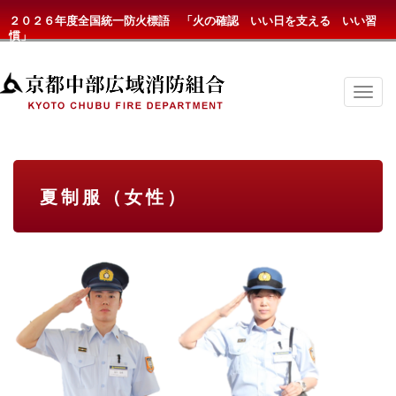
２０２６年度全国統一防火標語 「火の確認 いい日を支える いい習
慣」
京
都
中
部
広
域
消
夏制服（女性）
防
組
合
の
メ
ニ
ュ
ー