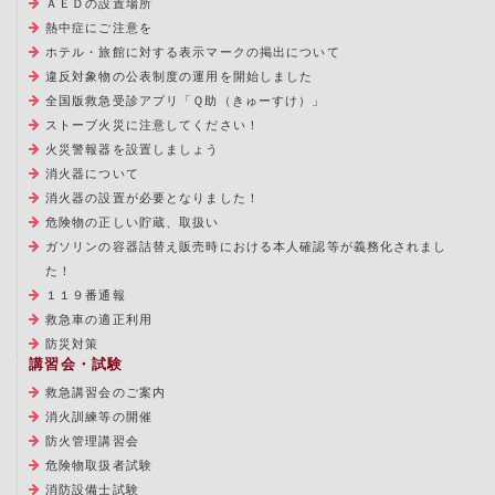
ＡＥＤの設置場所
熱中症にご注意を
ホテル・旅館に対する表示マークの掲出について
違反対象物の公表制度の運用を開始しました
全国版救急受診アプリ「Ｑ助（きゅーすけ）」
ストーブ火災に注意してください！
火災警報器を設置しましょう
消火器について
消火器の設置が必要となりました！
危険物の正しい貯蔵、取扱い
ガソリンの容器詰替え販売時における本人確認等が義務化されまし
た！
１１９番通報
救急車の適正利用
防災対策
講習会・試験
救急講習会のご案内
消火訓練等の開催
防火管理講習会
危険物取扱者試験
消防設備士試験