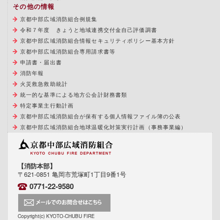
その他の情報
京都中部広域消防組合例規集
令和７年度 きょうと地域連携交付金自己評価調書
京都中部広域消防組合情報セキュリティポリシー基本方針
京都中部広域消防組合専用請求書等
申請書・届出書
消防年報
火災救急救助統計
統一的な基準による地方公会計財務書類
特定事業主行動計画
京都中部広域消防組合が保有する個人情報ファイル簿の公表
京都中部広域消防組合地球温暖化対策実行計画（事務事業編）
【消防本部】
〒621-0851 亀岡市荒塚町1丁目9番1号
0771-22-9580
Copyright(c) KYOTO-CHUBU FIRE