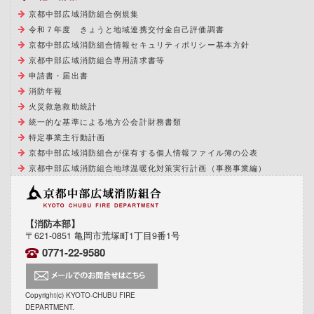
京都中部広域消防組合例規集
令和７年度 きょうと地域連携交付金自己評価調書
京都中部広域消防組合情報セキュリティポリシー基本方針
京都中部広域消防組合専用請求書等
申請書・届出書
消防年報
火災救急救助統計
統一的な基準による地方公会計財務書類
特定事業主行動計画
京都中部広域消防組合が保有する個人情報ファイル簿の公表
京都中部広域消防組合地球温暖化対策実行計画（事務事業編）
【消防本部】
〒621-0851 亀岡市荒塚町1丁目9番1号
0771-22-9580
Copyright(c) KYOTO-CHUBU FIRE
DEPARTMENT.