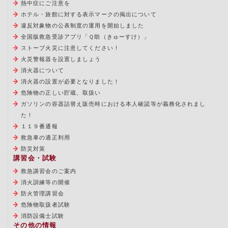
熱中症にご注意を
ホテル・旅館に対する表示マークの掲出について
違反対象物の公表制度の運用を開始しました
全国版救急受診アプリ「Ｑ助（きゅーすけ）」
ストーブ火災に注意してください！
火災警報器を設置しましょう
消火器について
消火器の設置が必要となりました！
危険物の正しい貯蔵、取扱い
ガソリンの容器詰替え販売時における本人確認等が義務化されまし
た！
１１９番通報
救急車の適正利用
防災対策
講習会・試験
救急講習会のご案内
消火訓練等の開催
防火管理講習会
危険物取扱者試験
消防設備士試験
その他の情報