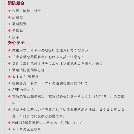
消防組合
位置、地勢、特性
組織図
署所配置
連絡先
沿革
安心安全
業務用フライヤーの取扱いに注意してください！
「小規模な共同住宅における火災に注意を！」
身近に潜む危険！リチウムイオン電池火災を防ぐために
緊急消防援助隊とは
ＳＴＯＰ 野焼き
暖房器具（薪ストーブ）の適切な使用について
AEDの使い方
救急の電話相談窓口『救急安心センターきょうと（#7119）』のご案
内
消防法令に基づいて設置されている旧規格消火器は、２０２１年１２
月３１日までに交換が必要です。
Net119緊急通報システムのご利用について
ＡＥＤの設置場所