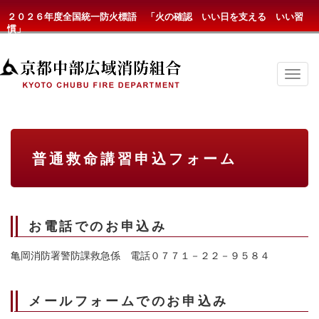
２０２６年度全国統一防火標語 「火の確認 いい日を支える いい習
慣」
京
都
中
部
広
域
消
普通救命講習申込フォーム
防
組
合
の
メ
ニ
お電話でのお申込み
ュ
ー
亀岡消防署警防課救急係 電話０７７１－２２－９５８４
メールフォームでのお申込み