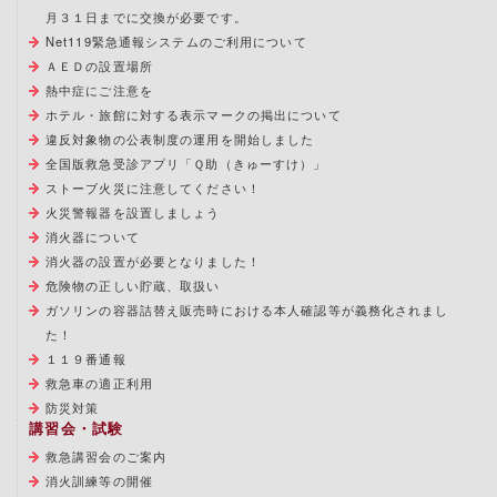
月３１日までに交換が必要です。
Net119緊急通報システムのご利用について
ＡＥＤの設置場所
熱中症にご注意を
ホテル・旅館に対する表示マークの掲出について
違反対象物の公表制度の運用を開始しました
全国版救急受診アプリ「Ｑ助（きゅーすけ）」
ストーブ火災に注意してください！
火災警報器を設置しましょう
消火器について
消火器の設置が必要となりました！
危険物の正しい貯蔵、取扱い
ガソリンの容器詰替え販売時における本人確認等が義務化されまし
た！
１１９番通報
救急車の適正利用
防災対策
講習会・試験
救急講習会のご案内
消火訓練等の開催