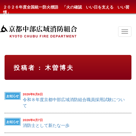
２０２６年度全国統一防火標語 「火の確認 いい日を支える いい習
慣」
京
都
中
部
広
域
消
投稿者 : 木曽博夫
防
組
合
の
メ
ニ
2026年6月8日
ュ
令和８年度京都中部広域消防組合職員採用試験につい
ー
て
2026年4月7日
消防士として新たな一歩