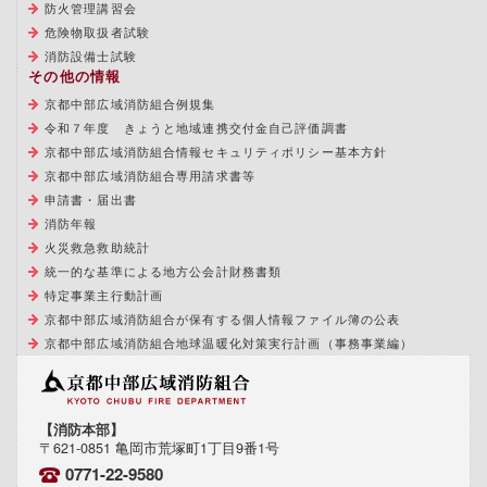
防火管理講習会
危険物取扱者試験
消防設備士試験
その他の情報
京都中部広域消防組合例規集
令和７年度 きょうと地域連携交付金自己評価調書
京都中部広域消防組合情報セキュリティポリシー基本方針
京都中部広域消防組合専用請求書等
申請書・届出書
消防年報
火災救急救助統計
統一的な基準による地方公会計財務書類
特定事業主行動計画
京都中部広域消防組合が保有する個人情報ファイル簿の公表
京都中部広域消防組合地球温暖化対策実行計画（事務事業編）
【消防本部】
〒621-0851 亀岡市荒塚町1丁目9番1号
0771-22-9580