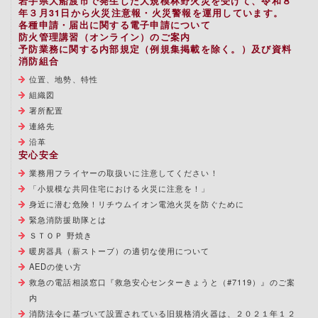
岩手県大船渡市で発生した大規模林野火災を受けて、令和８
年３月31日から火災注意報・火災警報を運用しています。
各種申請・届出に関する電子申請について
防火管理講習（オンライン）のご案内
予防業務に関する内部規定（例規集掲載を除く。）及び資料
消防組合
位置、地勢、特性
組織図
署所配置
連絡先
沿革
安心安全
業務用フライヤーの取扱いに注意してください！
「小規模な共同住宅における火災に注意を！」
身近に潜む危険！リチウムイオン電池火災を防ぐために
緊急消防援助隊とは
ＳＴＯＰ 野焼き
暖房器具（薪ストーブ）の適切な使用について
AEDの使い方
救急の電話相談窓口『救急安心センターきょうと（#7119）』のご案
内
消防法令に基づいて設置されている旧規格消火器は、２０２１年１２