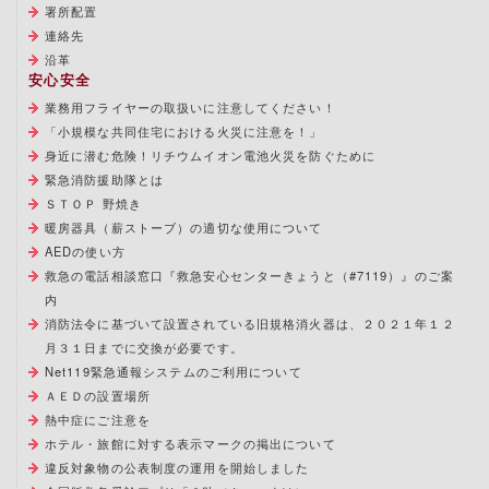
署所配置
連絡先
沿革
安心安全
業務用フライヤーの取扱いに注意してください！
「小規模な共同住宅における火災に注意を！」
身近に潜む危険！リチウムイオン電池火災を防ぐために
緊急消防援助隊とは
ＳＴＯＰ 野焼き
暖房器具（薪ストーブ）の適切な使用について
AEDの使い方
救急の電話相談窓口『救急安心センターきょうと（#7119）』のご案
内
消防法令に基づいて設置されている旧規格消火器は、２０２１年１２
月３１日までに交換が必要です。
Net119緊急通報システムのご利用について
ＡＥＤの設置場所
熱中症にご注意を
ホテル・旅館に対する表示マークの掲出について
違反対象物の公表制度の運用を開始しました