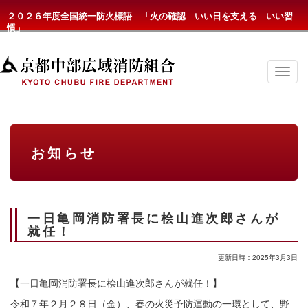
２０２６年度全国統一防火標語 「火の確認 いい日を支える いい習
慣」
京
都
中
部
広
域
消
お知らせ
防
組
合
の
メ
ニ
一日亀岡消防署長に桧山進次郎さんが
ュ
就任！
ー
更新日時：2025年3月3日
【一日亀岡消防署長に桧山進次郎さんが就任！】
令和７年２月２８日（金）、春の火災予防運動の一環として、野