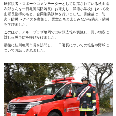
球解説者・スポーツコメンテーターとして活躍されている桧山進
次郎さんを一日亀岡消防署長にお迎えし、詳徳小学校において桧
山署長指揮のもと、合同消防訓練を行いました。訓練後は、防
火・防災○×クイズを実施し、児童たちと楽しみながら防火・防災
を学びました。
このほか、アル・プラザ亀岡では街頭広報を実施し、買い物客に
対し火災予防を呼びかけました。
最後に桂川亀岡市長を訪問し、一日署長についての報告や野球に
ついてお話しされました。