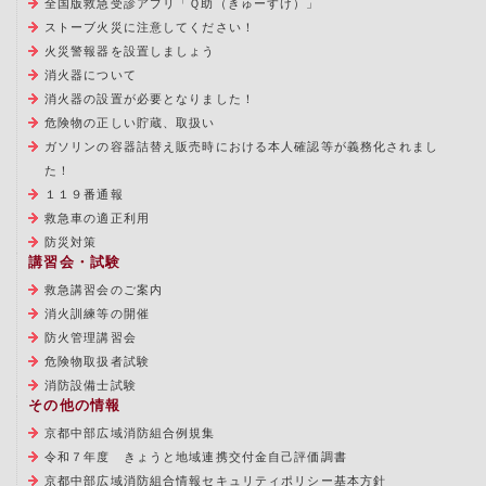
全国版救急受診アプリ「Ｑ助（きゅーすけ）」
ストーブ火災に注意してください！
火災警報器を設置しましょう
消火器について
消火器の設置が必要となりました！
危険物の正しい貯蔵、取扱い
ガソリンの容器詰替え販売時における本人確認等が義務化されまし
た！
１１９番通報
救急車の適正利用
防災対策
講習会・試験
救急講習会のご案内
消火訓練等の開催
防火管理講習会
危険物取扱者試験
消防設備士試験
その他の情報
京都中部広域消防組合例規集
令和７年度 きょうと地域連携交付金自己評価調書
京都中部広域消防組合情報セキュリティポリシー基本方針