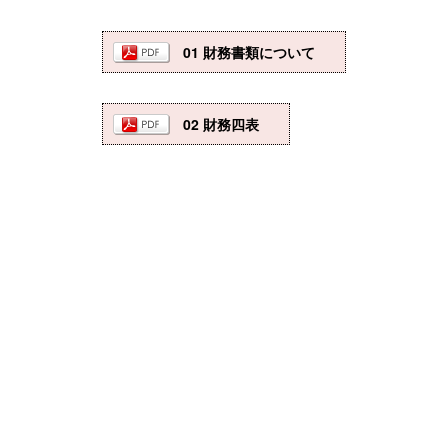
01 財務書類について
02 財務四表