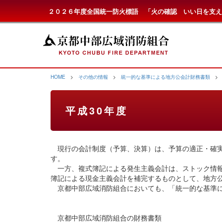
２０２６年度全国統一防火標語 「火の確認 いい日を支え
HOME
>
その他の情報
>
統一的な基準による地方公会計財務書類
> 
平成30年度
現行の会計制度（予算、決算）は、予算の適正・確実
す。
一方、複式簿記による発生主義会計は、ストック情報
簿記による現金主義会計を補完するものとして、地方
京都中部広域消防組合においても、「統一的な基準に
京都中部広域消防組合の財務書類