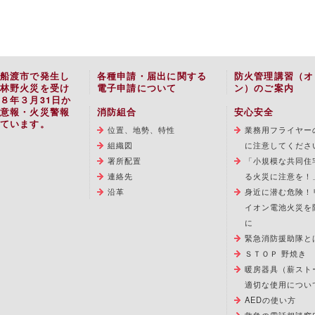
船渡市で発生し
各種申請・届出に関する
防火管理講習（オ
林野火災を受け
電子申請について
ン）のご案内
８年３月31日か
意報・火災警報
消防組合
安心安全
ています。
位置、地勢、特性
業務用フライヤー
組織図
に注意してくださ
署所配置
「小規模な共同住
連絡先
る火災に注意を！
沿革
身近に潜む危険！
イオン電池火災を
に
緊急消防援助隊と
ＳＴＯＰ 野焼き
暖房器具（薪スト
適切な使用につい
AEDの使い方