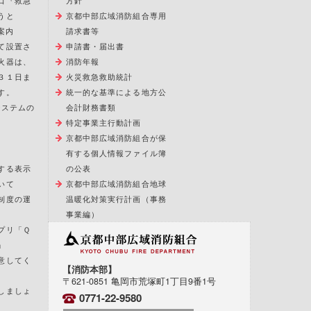
口『救急
方針
うと
京都中部広域消防組合専用
案内
請求書等
て設置さ
申請書・届出書
火器は、
消防年報
３１日ま
火災救急救助統計
す。
統一的な基準による地方公
報システムの
会計財務書類
特定事業主行動計画
京都中部広域消防組合が保
有する個人情報ファイル簿
する表示
の公表
いて
京都中部広域消防組合地球
制度の運
温暖化対策実行計画（事務
事業編）
プリ「Ｑ
」
意してく
【消防本部】
〒621-0851 亀岡市荒塚町1丁目9番1号
しましょ
0771-22-9580