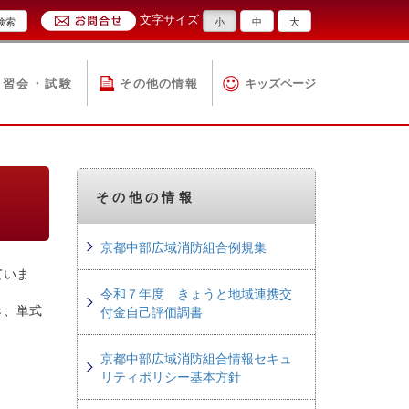
文字サイズ
検索
小
中
大
講習会・試験
その他の情報
キッズページ
その他の情報
京都中部広域消防組合例規集
ていま
令和７年度 きょうと地域連携交
き、単式
付金自己評価調書
京都中部広域消防組合情報セキュ
リティポリシー基本方針