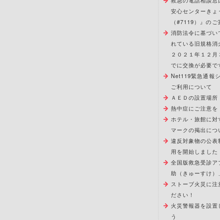
救急の電話相談窓
安心センターきょ
（#7119）』のご
消防法令に基づい
れている旧規格消
２０２１年１２月
でに交換が必要で
Net119緊急通
ご利用について
ＡＥＤの設置場所
熱中症にご注意を
ホテル・旅館に対
マークの掲出につ
違反対象物の公表
用を開始しました
全国版救急受診ア
助（きゅーすけ）
ストーブ火災に注
ださい！
火災警報器を設置
う