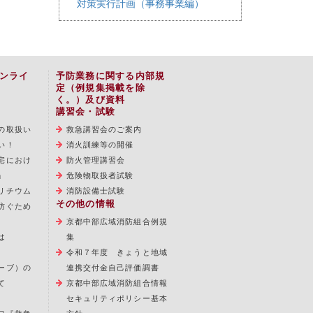
対策実行計画（事務事業編）
ンライ
予防業務に関する内部規
定（例規集掲載を除
く。）及び資料
講習会・試験
の取扱い
救急講習会のご案内
い！
消火訓練等の開催
宅におけ
防火管理講習会
」
危険物取扱者試験
リチウム
消防設備士試験
その他の情報
防ぐため
京都中部広域消防組合例規
は
集
令和７年度 きょうと地域
ーブ）の
連携交付金自己評価調書
て
京都中部広域消防組合情報
セキュリティポリシー基本