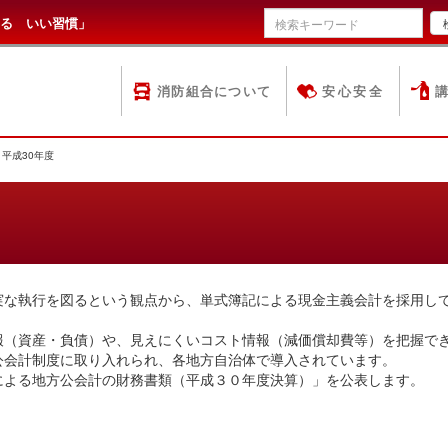
る いい習慣」
消防組合について
安心安全
平成30年度
な執行を図るという観点から、単式簿記による現金主義会計を採用し
（資産・負債）や、見えにくいコスト情報（減価償却費等）を把握で
公会計制度に取り入れられ、各地方自治体で導入されています。
よる地方公会計の財務書類（平成３０年度決算）」を公表します。