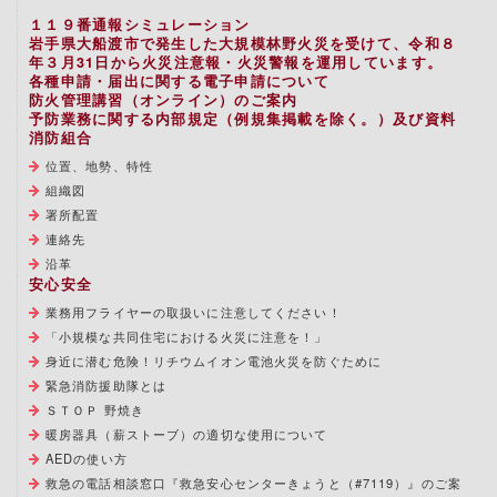
１１９番通報シミュレーション
岩手県大船渡市で発生した大規模林野火災を受けて、令和８
年３月31日から火災注意報・火災警報を運用しています。
各種申請・届出に関する電子申請について
防火管理講習（オンライン）のご案内
予防業務に関する内部規定（例規集掲載を除く。）及び資料
消防組合
位置、地勢、特性
組織図
署所配置
連絡先
沿革
安心安全
業務用フライヤーの取扱いに注意してください！
「小規模な共同住宅における火災に注意を！」
身近に潜む危険！リチウムイオン電池火災を防ぐために
緊急消防援助隊とは
ＳＴＯＰ 野焼き
暖房器具（薪ストーブ）の適切な使用について
AEDの使い方
救急の電話相談窓口『救急安心センターきょうと（#7119）』のご案