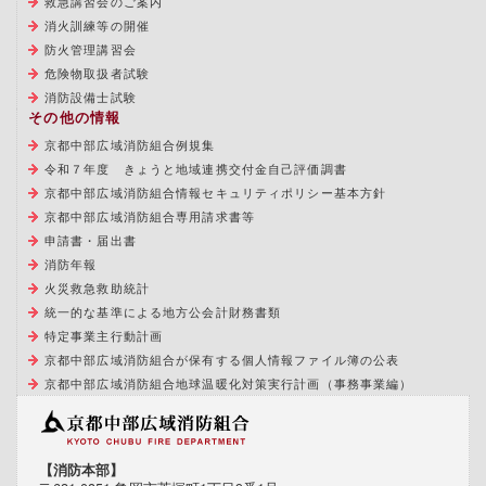
救急講習会のご案内
消火訓練等の開催
防火管理講習会
危険物取扱者試験
消防設備士試験
その他の情報
京都中部広域消防組合例規集
令和７年度 きょうと地域連携交付金自己評価調書
京都中部広域消防組合情報セキュリティポリシー基本方針
京都中部広域消防組合専用請求書等
申請書・届出書
消防年報
火災救急救助統計
統一的な基準による地方公会計財務書類
特定事業主行動計画
京都中部広域消防組合が保有する個人情報ファイル簿の公表
京都中部広域消防組合地球温暖化対策実行計画（事務事業編）
【消防本部】