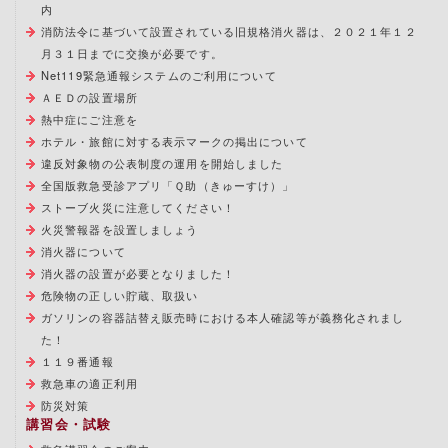
内
消防法令に基づいて設置されている旧規格消火器は、２０２１年１２
月３１日までに交換が必要です。
Net119緊急通報システムのご利用について
ＡＥＤの設置場所
熱中症にご注意を
ホテル・旅館に対する表示マークの掲出について
違反対象物の公表制度の運用を開始しました
全国版救急受診アプリ「Ｑ助（きゅーすけ）」
ストーブ火災に注意してください！
火災警報器を設置しましょう
消火器について
消火器の設置が必要となりました！
危険物の正しい貯蔵、取扱い
ガソリンの容器詰替え販売時における本人確認等が義務化されまし
た！
１１９番通報
救急車の適正利用
防災対策
講習会・試験