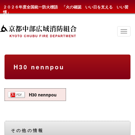
２０２６年度全国統一防火標語 「火の確認 いい日を支える いい習
慣」
京
都
中
部
広
域
消
H30 nennpou
防
組
合
の
メ
ニ
H30 nennpou
ュ
ー
その他の情報