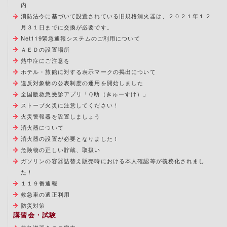
内
消防法令に基づいて設置されている旧規格消火器は、２０２１年１２
月３１日までに交換が必要です。
Net119緊急通報システムのご利用について
ＡＥＤの設置場所
熱中症にご注意を
ホテル・旅館に対する表示マークの掲出について
違反対象物の公表制度の運用を開始しました
全国版救急受診アプリ「Ｑ助（きゅーすけ）」
ストーブ火災に注意してください！
火災警報器を設置しましょう
消火器について
消火器の設置が必要となりました！
危険物の正しい貯蔵、取扱い
ガソリンの容器詰替え販売時における本人確認等が義務化されまし
た！
１１９番通報
救急車の適正利用
防災対策
講習会・試験