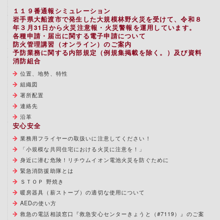
１１９番通報シミュレーション
岩手県大船渡市で発生した大規模林野火災を受けて、令和８
年３月31日から火災注意報・火災警報を運用しています。
各種申請・届出に関する電子申請について
防火管理講習（オンライン）のご案内
予防業務に関する内部規定（例規集掲載を除く。）及び資料
消防組合
位置、地勢、特性
組織図
署所配置
連絡先
沿革
安心安全
業務用フライヤーの取扱いに注意してください！
「小規模な共同住宅における火災に注意を！」
身近に潜む危険！リチウムイオン電池火災を防ぐために
緊急消防援助隊とは
ＳＴＯＰ 野焼き
暖房器具（薪ストーブ）の適切な使用について
AEDの使い方
救急の電話相談窓口『救急安心センターきょうと（#7119）』のご案