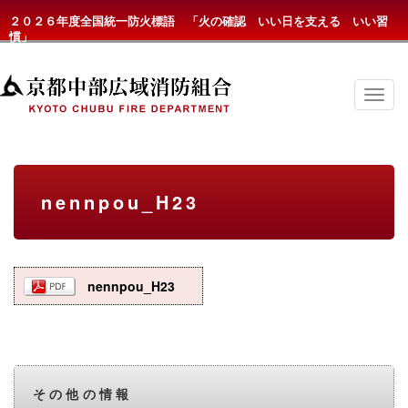
２０２６年度全国統一防火標語 「火の確認 いい日を支える いい習
慣」
京
都
中
部
広
域
消
nennpou_H23
防
組
合
の
メ
ニ
nennpou_H23
ュ
ー
その他の情報