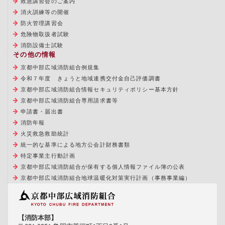
救急講習会のご案内
消火訓練等の開催
防火管理講習会
危険物取扱者試験
消防設備士試験
その他の情報
京都中部広域消防組合例規集
令和７年度 きょうと地域連携交付金自己評価調書
京都中部広域消防組合情報セキュリティポリシー基本方針
京都中部広域消防組合専用請求書等
申請書・届出書
消防年報
火災救急救助統計
統一的な基準による地方公会計財務書類
特定事業主行動計画
京都中部広域消防組合が保有する個人情報ファイル簿の公表
京都中部広域消防組合地球温暖化対策実行計画（事務事業編）
【消防本部】