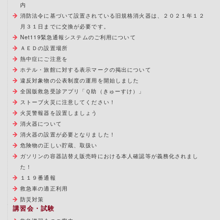
内
消防法令に基づいて設置されている旧規格消火器は、２０２１年１２
月３１日までに交換が必要です。
Net119緊急通報システムのご利用について
ＡＥＤの設置場所
熱中症にご注意を
ホテル・旅館に対する表示マークの掲出について
違反対象物の公表制度の運用を開始しました
全国版救急受診アプリ「Ｑ助（きゅーすけ）」
ストーブ火災に注意してください！
火災警報器を設置しましょう
消火器について
消火器の設置が必要となりました！
危険物の正しい貯蔵、取扱い
ガソリンの容器詰替え販売時における本人確認等が義務化されまし
た！
１１９番通報
救急車の適正利用
防災対策
講習会・試験