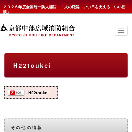
２０２６年度全国統一防火標語 「火の確認 いい日を支える いい習
慣」
京
都
中
部
広
域
消
H22toukei
防
組
合
の
メ
ニ
H22toukei
ュ
ー
その他の情報