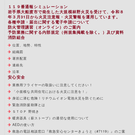
１１９番通報シミュレーション
岩手県大船渡市で発生した大規模林野火災を受けて、令和８
年３月31日から火災注意報・火災警報を運用しています。
各種申請・届出に関する電子申請について
防火管理講習（オンライン）のご案内
予防業務に関する内部規定（例規集掲載を除く。）及び資料
消防組合
位置、地勢、特性
組織図
署所配置
連絡先
沿革
安心安全
業務用フライヤーの取扱いに注意してください！
「小規模な共同住宅における火災に注意を！」
身近に潜む危険！リチウムイオン電池火災を防ぐために
緊急消防援助隊とは
ＳＴＯＰ 野焼き
暖房器具（薪ストーブ）の適切な使用について
AEDの使い方
救急の電話相談窓口『救急安心センターきょうと（#7119）』のご案