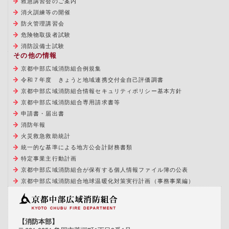
救急講習会のご案内
消火訓練等の開催
防火管理講習会
危険物取扱者試験
消防設備士試験
その他の情報
京都中部広域消防組合例規集
令和７年度 きょうと地域連携交付金自己評価調書
京都中部広域消防組合情報セキュリティポリシー基本方針
京都中部広域消防組合専用請求書等
申請書・届出書
消防年報
火災救急救助統計
統一的な基準による地方公会計財務書類
特定事業主行動計画
京都中部広域消防組合が保有する個人情報ファイル簿の公表
京都中部広域消防組合地球温暖化対策実行計画（事務事業編）
【消防本部】