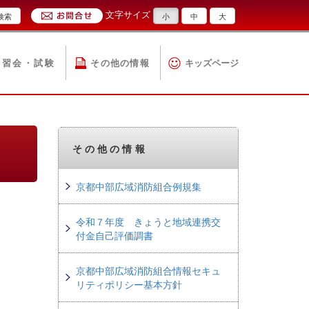
文字サイズ
検索
小
中
大
講習会・試験
その他の情報
キッズページ
その他の情報
京都中部広域消防組合例規集
令和７年度 きょうと地域連携交
付金自己評価調書
京都中部広域消防組合情報セキュ
リティポリシー基本方針