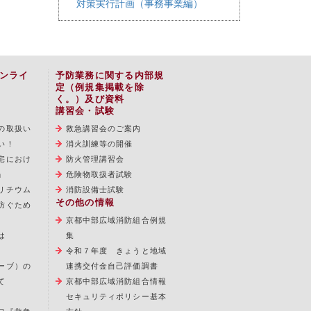
対策実行計画（事務事業編）
ンライ
予防業務に関する内部規
定（例規集掲載を除
く。）及び資料
講習会・試験
の取扱い
救急講習会のご案内
い！
消火訓練等の開催
宅におけ
防火管理講習会
」
危険物取扱者試験
リチウム
消防設備士試験
その他の情報
防ぐため
京都中部広域消防組合例規
は
集
令和７年度 きょうと地域
ーブ）の
連携交付金自己評価調書
て
京都中部広域消防組合情報
セキュリティポリシー基本