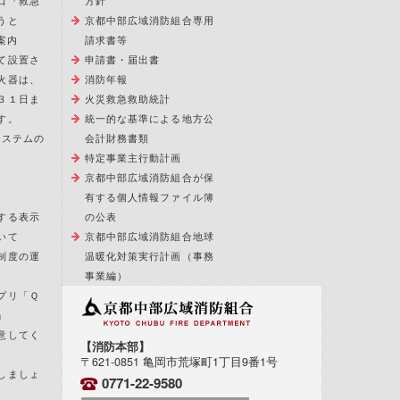
口『救急
方針
うと
京都中部広域消防組合専用
案内
請求書等
て設置さ
申請書・届出書
火器は、
消防年報
３１日ま
火災救急救助統計
す。
統一的な基準による地方公
報システムの
会計財務書類
特定事業主行動計画
京都中部広域消防組合が保
有する個人情報ファイル簿
する表示
の公表
いて
京都中部広域消防組合地球
制度の運
温暖化対策実行計画（事務
事業編）
プリ「Ｑ
」
意してく
【消防本部】
〒621-0851 亀岡市荒塚町1丁目9番1号
しましょ
0771-22-9580