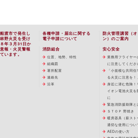
船渡市で発生し
各種申請・届出に関する
防火管理講習（オ
林野火災を受け
電子申請について
ン）のご案内
８年３月31日か
意報・火災警報
消防組合
安心安全
ています。
位置、地勢、特性
業務用フライヤー
組織図
に注意してくださ
署所配置
「小規模な共同住
連絡先
る火災に注意を！
沿革
身近に潜む危険！
イオン電池火災を
に
緊急消防援助隊と
ＳＴＯＰ 野焼き
暖房器具（薪スト
適切な使用につい
AEDの使い方