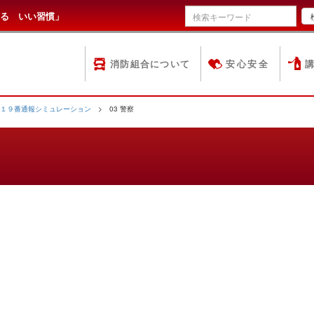
る いい習慣」
消防組合について
安心安全
１９番通報シミュレーション
> 03 警察