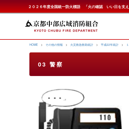
２０２６年度全国統一防火標語 「火の確認 いい日を支え
HOME
>
その他の情報
>
火災救急救助統計
>
平成22年統計
>
１
03 警察