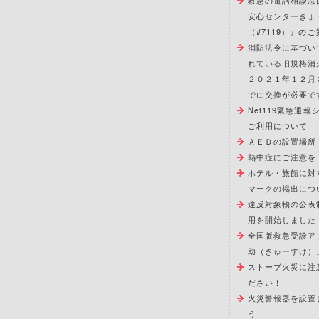
救急の電話相談窓
安心センターきょ
（#7119）』のご
消防法令に基づい
れている旧規格消
２０２１年１２月
でに交換が必要で
Net119緊急通
ご利用について
ＡＥＤの設置場所
熱中症にご注意を
ホテル・旅館に対
マークの掲出につ
違反対象物の公表
用を開始しました
全国版救急受診ア
助（きゅーすけ）
ストーブ火災に注
ださい！
火災警報器を設置
う