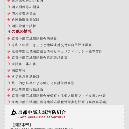
救急講習会のご案内
消火訓練等の開催
防火管理講習会
危険物取扱者試験
消防設備士試験
その他の情報
京都中部広域消防組合例規集
令和７年度 きょうと地域連携交付金自己評価調書
京都中部広域消防組合情報セキュリティポリシー基本方針
京都中部広域消防組合専用請求書等
申請書・届出書
消防年報
火災救急救助統計
統一的な基準による地方公会計財務書類
特定事業主行動計画
京都中部広域消防組合が保有する個人情報ファイル簿の公表
京都中部広域消防組合地球温暖化対策実行計画（事務事業編）
【消防本部】