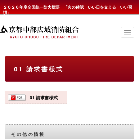
２０２６年度全国統一防火標語 「火の確認 いい日を支える いい習
慣」
京
都
中
部
広
域
消
01 請求書様式
防
組
合
の
メ
ニ
01 請求書様式
ュ
ー
その他の情報