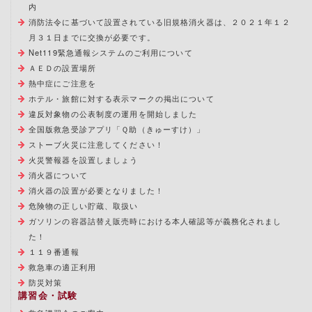
内
消防法令に基づいて設置されている旧規格消火器は、２０２１年１２
月３１日までに交換が必要です。
Net119緊急通報システムのご利用について
ＡＥＤの設置場所
熱中症にご注意を
ホテル・旅館に対する表示マークの掲出について
違反対象物の公表制度の運用を開始しました
全国版救急受診アプリ「Ｑ助（きゅーすけ）」
ストーブ火災に注意してください！
火災警報器を設置しましょう
消火器について
消火器の設置が必要となりました！
危険物の正しい貯蔵、取扱い
ガソリンの容器詰替え販売時における本人確認等が義務化されまし
た！
１１９番通報
救急車の適正利用
防災対策
講習会・試験