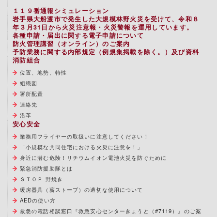
１１９番通報シミュレーション
岩手県大船渡市で発生した大規模林野火災を受けて、令和８
年３月31日から火災注意報・火災警報を運用しています。
各種申請・届出に関する電子申請について
防火管理講習（オンライン）のご案内
予防業務に関する内部規定（例規集掲載を除く。）及び資料
消防組合
位置、地勢、特性
組織図
署所配置
連絡先
沿革
安心安全
業務用フライヤーの取扱いに注意してください！
「小規模な共同住宅における火災に注意を！」
身近に潜む危険！リチウムイオン電池火災を防ぐために
緊急消防援助隊とは
ＳＴＯＰ 野焼き
暖房器具（薪ストーブ）の適切な使用について
AEDの使い方
救急の電話相談窓口『救急安心センターきょうと（#7119）』のご案