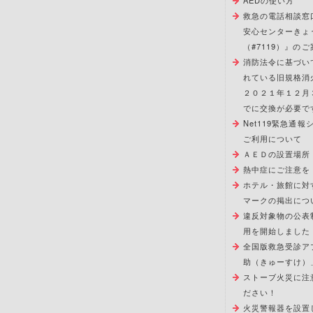
AEDの使い方
救急の電話相談窓
安心センターきょ
（#7119）』のご
消防法令に基づい
れている旧規格消
２０２１年１２月
でに交換が必要で
Net119緊急通
ご利用について
ＡＥＤの設置場所
熱中症にご注意を
ホテル・旅館に対
マークの掲出につ
違反対象物の公表
用を開始しました
全国版救急受診ア
助（きゅーすけ）
ストーブ火災に注
ださい！
火災警報器を設置