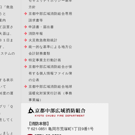
セキュリティポリシー基本
口『救急
方針
うと
京都中部広域消防組合専用
案内
請求書等
て設置さ
申請書・届出書
火器は、
消防年報
３１日ま
火災救急救助統計
す。
統一的な基準による地方公
報システムの
会計財務書類
特定事業主行動計画
京都中部広域消防組合が保
有する個人情報ファイル簿
する表示
の公表
いて
京都中部広域消防組合地球
制度の運
温暖化対策実行計画（事務
事業編）
プリ「Ｑ
」
意してく
【消防本部】
〒621-0851 亀岡市荒塚町1丁目9番1号
しましょ