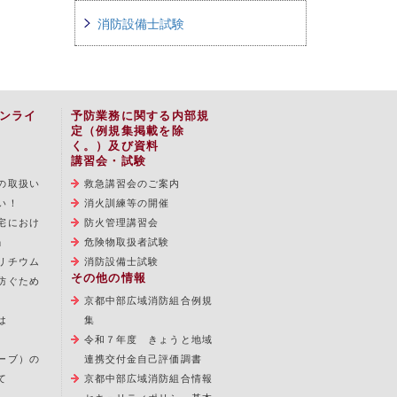
消防設備士試験
ンライ
予防業務に関する内部規
定（例規集掲載を除
く。）及び資料
講習会・試験
の取扱い
救急講習会のご案内
い！
消火訓練等の開催
宅におけ
防火管理講習会
」
危険物取扱者試験
リチウム
消防設備士試験
その他の情報
防ぐため
京都中部広域消防組合例規
は
集
令和７年度 きょうと地域
ーブ）の
連携交付金自己評価調書
て
京都中部広域消防組合情報