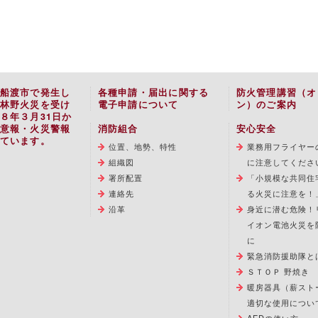
船渡市で発生し
各種申請・届出に関する
防火管理講習（オ
林野火災を受け
電子申請について
ン）のご案内
８年３月31日か
意報・火災警報
消防組合
安心安全
ています。
位置、地勢、特性
業務用フライヤー
組織図
に注意してくださ
署所配置
「小規模な共同住
連絡先
る火災に注意を！
沿革
身近に潜む危険！
イオン電池火災を
に
緊急消防援助隊と
ＳＴＯＰ 野焼き
暖房器具（薪スト
適切な使用につい