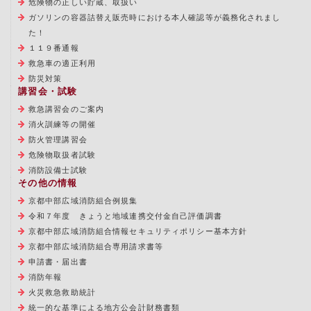
危険物の正しい貯蔵、取扱い
ガソリンの容器詰替え販売時における本人確認等が義務化されまし
た！
１１９番通報
救急車の適正利用
防災対策
講習会・試験
救急講習会のご案内
消火訓練等の開催
防火管理講習会
危険物取扱者試験
消防設備士試験
その他の情報
京都中部広域消防組合例規集
令和７年度 きょうと地域連携交付金自己評価調書
京都中部広域消防組合情報セキュリティポリシー基本方針
京都中部広域消防組合専用請求書等
申請書・届出書
消防年報
火災救急救助統計
統一的な基準による地方公会計財務書類