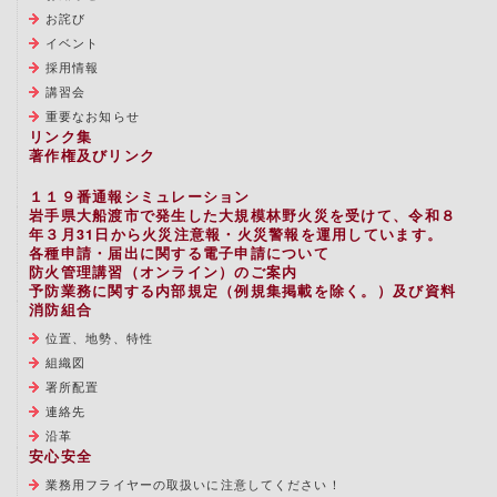
お詫び
イベント
採用情報
講習会
重要なお知らせ
リンク集
著作権及びリンク
１１９番通報シミュレーション
岩手県大船渡市で発生した大規模林野火災を受けて、令和８
年３月31日から火災注意報・火災警報を運用しています。
各種申請・届出に関する電子申請について
防火管理講習（オンライン）のご案内
予防業務に関する内部規定（例規集掲載を除く。）及び資料
消防組合
位置、地勢、特性
組織図
署所配置
連絡先
沿革
安心安全
業務用フライヤーの取扱いに注意してください！