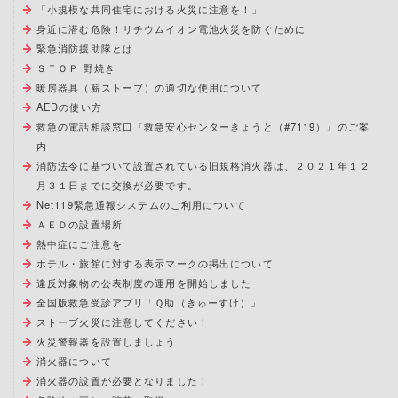
「小規模な共同住宅における火災に注意を！」
身近に潜む危険！リチウムイオン電池火災を防ぐために
緊急消防援助隊とは
ＳＴＯＰ 野焼き
暖房器具（薪ストーブ）の適切な使用について
AEDの使い方
救急の電話相談窓口『救急安心センターきょうと（#7119）』のご案
内
消防法令に基づいて設置されている旧規格消火器は、２０２１年１２
月３１日までに交換が必要です。
Net119緊急通報システムのご利用について
ＡＥＤの設置場所
熱中症にご注意を
ホテル・旅館に対する表示マークの掲出について
違反対象物の公表制度の運用を開始しました
全国版救急受診アプリ「Ｑ助（きゅーすけ）」
ストーブ火災に注意してください！
火災警報器を設置しましょう
消火器について
消火器の設置が必要となりました！