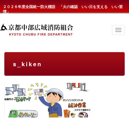
２０２６年度全国統一防火標語 「火の確認 いい日を支える いい習
慣」
京
都
中
部
広
域
消
s_kiken
防
組
合
の
メ
ニ
ュ
ー