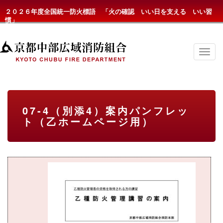
２０２６年度全国統一防火標語 「火の確認 いい日を支える いい習
慣」
京
都
中
部
広
域
消
07-4（別添4）案内パンフレッ
防
ト（乙ホームページ用）
組
合
の
メ
ニ
ュ
ー