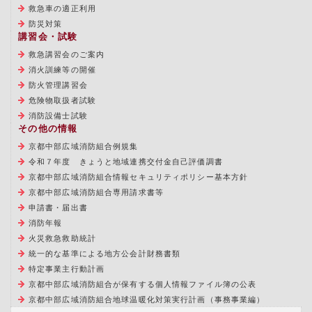
救急車の適正利用
防災対策
講習会・試験
救急講習会のご案内
消火訓練等の開催
防火管理講習会
危険物取扱者試験
消防設備士試験
その他の情報
京都中部広域消防組合例規集
令和７年度 きょうと地域連携交付金自己評価調書
京都中部広域消防組合情報セキュリティポリシー基本方針
京都中部広域消防組合専用請求書等
申請書・届出書
消防年報
火災救急救助統計
統一的な基準による地方公会計財務書類
特定事業主行動計画
京都中部広域消防組合が保有する個人情報ファイル簿の公表
京都中部広域消防組合地球温暖化対策実行計画（事務事業編）