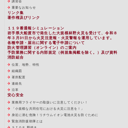
講習会
重要なお知らせ
リンク集
著作権及びリンク
１１９番通報シミュレーション
岩手県大船渡市で発生した大規模林野火災を受けて、令和８
年３月31日から火災注意報・火災警報を運用しています。
各種申請・届出に関する電子申請について
防火管理講習（オンライン）のご案内
予防業務に関する内部規定（例規集掲載を除く。）及び資料
消防組合
位置、地勢、特性
組織図
署所配置
連絡先
沿革
安心安全
業務用フライヤーの取扱いに注意してください！
「小規模な共同住宅における火災に注意を！」
身近に潜む危険！リチウムイオン電池火災を防ぐために
緊急消防援助隊とは
ＳＴＯＰ 野焼き