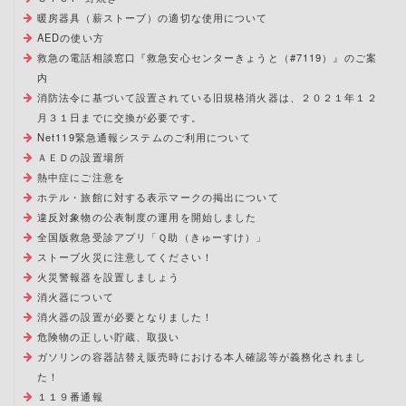
暖房器具（薪ストーブ）の適切な使用について
AEDの使い方
救急の電話相談窓口『救急安心センターきょうと（#7119）』のご案
内
消防法令に基づいて設置されている旧規格消火器は、２０２１年１２
月３１日までに交換が必要です。
Net119緊急通報システムのご利用について
ＡＥＤの設置場所
熱中症にご注意を
ホテル・旅館に対する表示マークの掲出について
違反対象物の公表制度の運用を開始しました
全国版救急受診アプリ「Ｑ助（きゅーすけ）」
ストーブ火災に注意してください！
火災警報器を設置しましょう
消火器について
消火器の設置が必要となりました！
危険物の正しい貯蔵、取扱い
ガソリンの容器詰替え販売時における本人確認等が義務化されまし
た！
１１９番通報