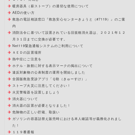
暖房器具（薪ストーブ）の適切な使用について
AEDの使い方
救急の電話相談窓口『救急安心センターきょうと（#7119）』のご案
内
消防法令に基づいて設置されている旧規格消火器は、２０２１年１２
月３１日までに交換が必要です。
Net119緊急通報システムのご利用について
ＡＥＤの設置場所
熱中症にご注意を
ホテル・旅館に対する表示マークの掲出について
違反対象物の公表制度の運用を開始しました
全国版救急受診アプリ「Ｑ助（きゅーすけ）」
ストーブ火災に注意してください！
火災警報器を設置しましょう
消火器について
消火器の設置が必要となりました！
危険物の正しい貯蔵、取扱い
ガソリンの容器詰替え販売時における本人確認等が義務化されまし
た！
１１９番通報