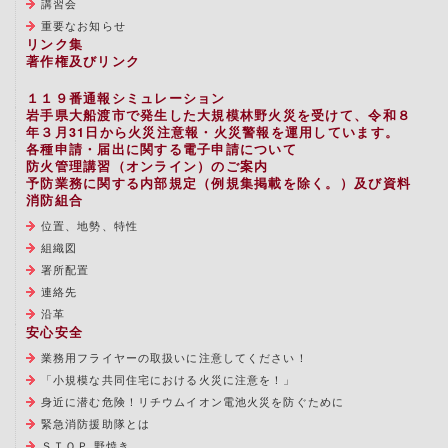
講習会
重要なお知らせ
リンク集
著作権及びリンク
１１９番通報シミュレーション
岩手県大船渡市で発生した大規模林野火災を受けて、令和８
年３月31日から火災注意報・火災警報を運用しています。
各種申請・届出に関する電子申請について
防火管理講習（オンライン）のご案内
予防業務に関する内部規定（例規集掲載を除く。）及び資料
消防組合
位置、地勢、特性
組織図
署所配置
連絡先
沿革
安心安全
業務用フライヤーの取扱いに注意してください！
「小規模な共同住宅における火災に注意を！」
身近に潜む危険！リチウムイオン電池火災を防ぐために
緊急消防援助隊とは
ＳＴＯＰ 野焼き