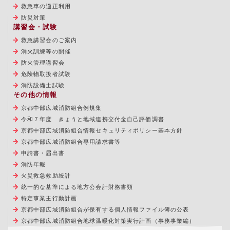
救急車の適正利用
防災対策
講習会・試験
救急講習会のご案内
消火訓練等の開催
防火管理講習会
危険物取扱者試験
消防設備士試験
その他の情報
京都中部広域消防組合例規集
令和７年度 きょうと地域連携交付金自己評価調書
京都中部広域消防組合情報セキュリティポリシー基本方針
京都中部広域消防組合専用請求書等
申請書・届出書
消防年報
火災救急救助統計
統一的な基準による地方公会計財務書類
特定事業主行動計画
京都中部広域消防組合が保有する個人情報ファイル簿の公表
京都中部広域消防組合地球温暖化対策実行計画（事務事業編）