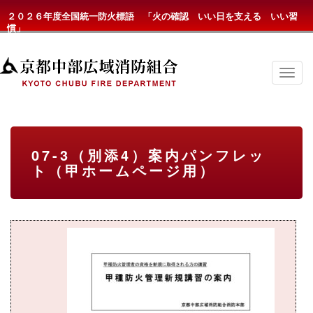
２０２６年度全国統一防火標語 「火の確認 いい日を支える いい習
慣」
京
都
中
部
広
域
消
07-3（別添4）案内パンフレッ
防
ト（甲ホームページ用）
組
合
の
メ
ニ
ュ
ー