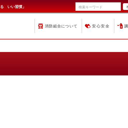
る いい習慣」
消防組合について
安心安全
）