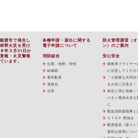
船渡市で発生し
各種申請・届出に関する
防火管理講習（オ
林野火災を受け
電子申請について
ン）のご案内
８年３月31日か
意報・火災警報
消防組合
安心安全
ています。
位置、地勢、特性
業務用フライヤー
組織図
に注意してくださ
署所配置
「小規模な共同住
連絡先
る火災に注意を！
沿革
身近に潜む危険！
イオン電池火災を
に
緊急消防援助隊と
ＳＴＯＰ 野焼き
暖房器具（薪スト
適切な使用につい