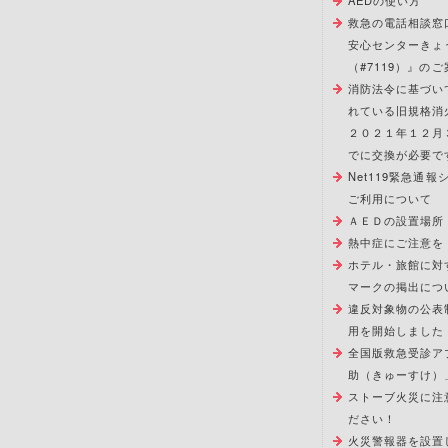
AEDの使い方
救急の電話相談窓
安心センターきょ
（#7119）』のご
消防法令に基づい
れている旧規格消
２０２１年１２月
でに交換が必要で
Net119緊急通
ご利用について
ＡＥＤの設置場所
熱中症にご注意を
ホテル・旅館に対
マークの掲出につ
違反対象物の公表
用を開始しました
全国版救急受診ア
助（きゅーすけ）
ストーブ火災に注
ださい！
火災警報器を設置