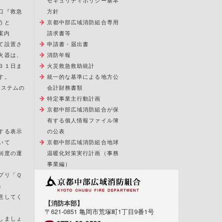
セキュリティポリシー基本
口『救急
方針
うと
京都中部広域消防組合専用
案内
請求書等
て設置さ
申請書・届出書
火器は、
消防年報
３１日ま
火災救急救助統計
す。
統一的な基準による地方公
報システムの
会計財務書類
特定事業主行動計画
京都中部広域消防組合が保
有する個人情報ファイル簿
する表示
の公表
いて
京都中部広域消防組合地球
制度の運
温暖化対策実行計画（事務
事業編）
プリ「Ｑ
」
意してく
【消防本部】
〒621-0851 亀岡市荒塚町1丁目9番1号
しましょ