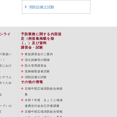
消防設備士試験
ンライ
予防業務に関する内部規
定（例規集掲載を除
く。）及び資料
講習会・試験
の取扱い
救急講習会のご案内
い！
消火訓練等の開催
宅におけ
防火管理講習会
」
危険物取扱者試験
リチウム
消防設備士試験
その他の情報
防ぐため
京都中部広域消防組合例規
は
集
令和７年度 きょうと地域
ーブ）の
連携交付金自己評価調書
て
京都中部広域消防組合情報