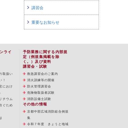
講習会
重要なお知らせ
ンライ
予防業務に関する内部規
定（例規集掲載を除
く。）及び資料
講習会・試験
の取扱い
救急講習会のご案内
い！
消火訓練等の開催
宅におけ
防火管理講習会
」
危険物取扱者試験
リチウム
消防設備士試験
その他の情報
防ぐため
京都中部広域消防組合例規
は
集
令和７年度 きょうと地域