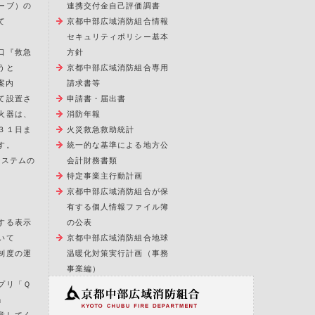
ーブ）の
連携交付金自己評価調書
て
京都中部広域消防組合情報
セキュリティポリシー基本
口『救急
方針
うと
京都中部広域消防組合専用
案内
請求書等
て設置さ
申請書・届出書
火器は、
消防年報
３１日ま
火災救急救助統計
す。
統一的な基準による地方公
報システムの
会計財務書類
特定事業主行動計画
京都中部広域消防組合が保
有する個人情報ファイル簿
する表示
の公表
いて
京都中部広域消防組合地球
制度の運
温暖化対策実行計画（事務
事業編）
プリ「Ｑ
」
意してく