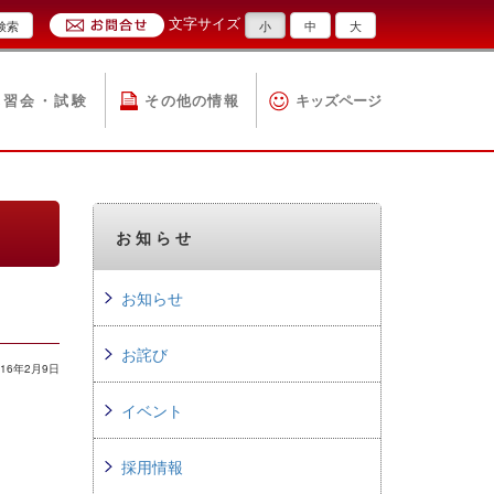
文字サイズ
検索
小
中
大
講習会・試験
その他の情報
キッズページ
お知らせ
お知らせ
お詫び
16年2月9日
イベント
採用情報