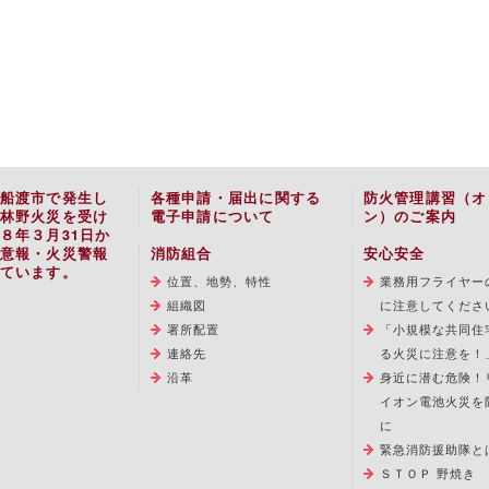
船渡市で発生し
各種申請・届出に関する
防火管理講習（オ
林野火災を受け
電子申請について
ン）のご案内
８年３月31日か
意報・火災警報
消防組合
安心安全
ています。
位置、地勢、特性
業務用フライヤー
組織図
に注意してくださ
署所配置
「小規模な共同住
連絡先
る火災に注意を！
沿革
身近に潜む危険！
イオン電池火災を
に
緊急消防援助隊と
ＳＴＯＰ 野焼き