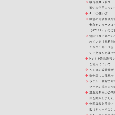
暖房器具（薪スト
適切な使用につい
AEDの使い方
救急の電話相談窓
安心センターきょ
（#7119）』のご
消防法令に基づい
れている旧規格消
２０２１年１２月
でに交換が必要で
Net119緊急通
ご利用について
ＡＥＤの設置場所
熱中症にご注意を
ホテル・旅館に対
マークの掲出につ
違反対象物の公表
用を開始しました
全国版救急受診ア
助（きゅーすけ）
ストーブ火災に注