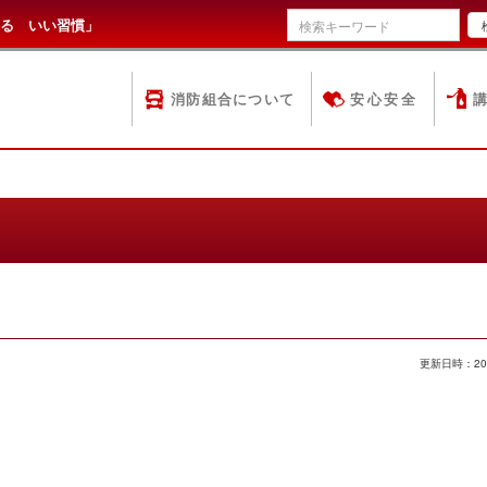
る いい習慣」
消防組合について
安心安全
更新日時：20