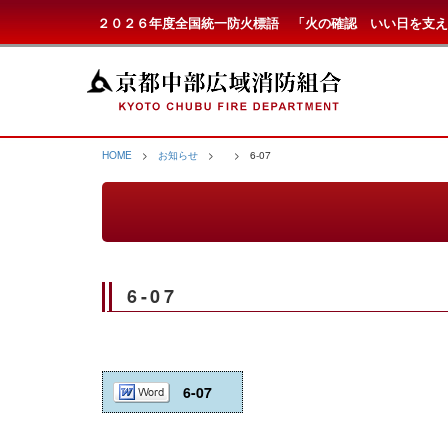
２０２６年度全国統一防火標語 「火の確認 いい日を支え
HOME
>
お知らせ
>
> 6-07
6-07
6-07