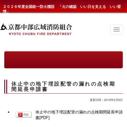
２０２６年度全国統一防火標語 「火の確認 いい日を支える いい習
慣」
京
都
中
部
広
域
消
防
組
合
の
休止中の地下埋設配管の漏れの点検期
メ
ニ
間延長申請書
ュ
ー
更新日時：2016年2月9日
休止中の地下埋設配管の漏れの点検期間延長申請
書[PDF]