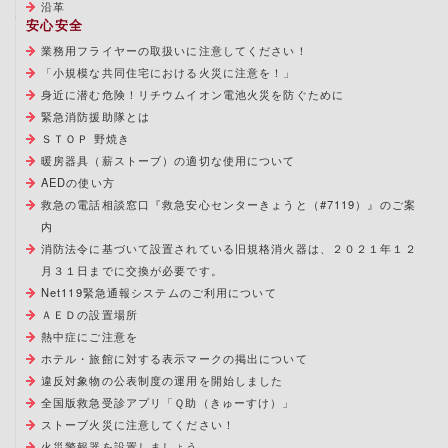
沿革
安心安全
業務用フライヤーの取扱いに注意してください！
「小規模な共同住宅における火災に注意を！」
身近に潜む危険！リチウムイオン電池火災を防ぐために
緊急消防援助隊とは
ＳＴＯＰ 野焼き
暖房器具（薪ストーブ）の適切な使用について
AEDの使い方
救急の電話相談窓口『救急安心センターきょうと（#7119）』のご案
内
消防法令に基づいて設置されている旧規格消火器は、２０２１年１２
月３１日までに交換が必要です。
Net119緊急通報システムのご利用について
ＡＥＤの設置場所
熱中症にご注意を
ホテル・旅館に対する表示マークの掲出について
違反対象物の公表制度の運用を開始しました
全国版救急受診アプリ「Ｑ助（きゅーすけ）」
ストーブ火災に注意してください！
火災警報器を設置しましょう