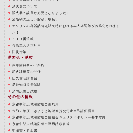
消火器について
消火器の設置が必要となりました！
危険物の正しい貯蔵、取扱い
ガソリンの容器詰替え販売時における本人確認等が義務化されまし
た！
１１９番通報
救急車の適正利用
防災対策
講習会・試験
救急講習会のご案内
消火訓練等の開催
防火管理講習会
危険物取扱者試験
消防設備士試験
その他の情報
京都中部広域消防組合例規集
令和７年度 きょうと地域連携交付金自己評価調書
京都中部広域消防組合情報セキュリティポリシー基本方針
京都中部広域消防組合専用請求書等
申請書・届出書