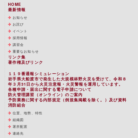
HOME
最新情報
お知らせ
お詫び
イベント
採用情報
講習会
重要なお知らせ
リンク集
著作権及びリンク
１１９番通報シミュレーション
岩手県大船渡市で発生した大規模林野火災を受けて、令和８
年３月31日から火災注意報・火災警報を運用しています。
各種申請・届出に関する電子申請について
防火管理講習（オンライン）のご案内
予防業務に関する内部規定（例規集掲載を除く。）及び資料
消防組合
位置、地勢、特性
組織図
署所配置
連絡先