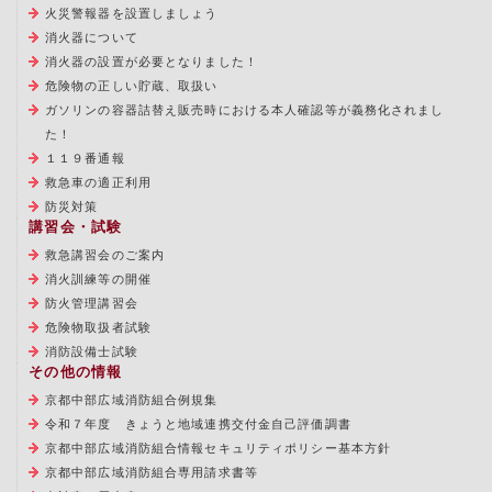
火災警報器を設置しましょう
消火器について
消火器の設置が必要となりました！
危険物の正しい貯蔵、取扱い
ガソリンの容器詰替え販売時における本人確認等が義務化されまし
た！
１１９番通報
救急車の適正利用
防災対策
講習会・試験
救急講習会のご案内
消火訓練等の開催
防火管理講習会
危険物取扱者試験
消防設備士試験
その他の情報
京都中部広域消防組合例規集
令和７年度 きょうと地域連携交付金自己評価調書
京都中部広域消防組合情報セキュリティポリシー基本方針
京都中部広域消防組合専用請求書等