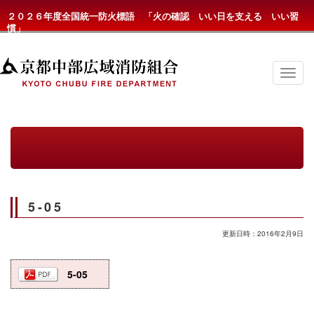
２０２６年度全国統一防火標語 「火の確認 いい日を支える いい習
慣」
京
都
中
部
広
域
消
防
組
合
の
5-05
メ
ニ
ュ
更新日時：2016年2月9日
ー
5-05