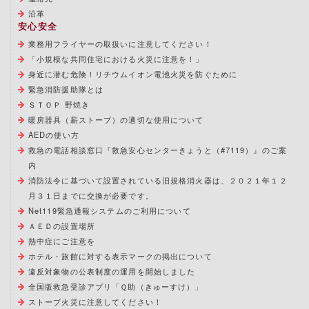
沿革
安心安全
業務用フライヤーの取扱いに注意してください！
「小規模な共同住宅における火災に注意を！」
身近に潜む危険！リチウムイオン電池火災を防ぐために
緊急消防援助隊とは
ＳＴＯＰ 野焼き
暖房器具（薪ストーブ）の適切な使用について
AEDの使い方
救急の電話相談窓口『救急安心センターきょうと（#7119）』のご案
内
消防法令に基づいて設置されている旧規格消火器は、２０２１年１２
月３１日までに交換が必要です。
Net119緊急通報システムのご利用について
ＡＥＤの設置場所
熱中症にご注意を
ホテル・旅館に対する表示マークの掲出について
違反対象物の公表制度の運用を開始しました
全国版救急受診アプリ「Ｑ助（きゅーすけ）」
ストーブ火災に注意してください！