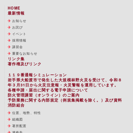
HOME
最新情報
お知らせ
お詫び
イベント
採用情報
講習会
重要なお知らせ
リンク集
著作権及びリンク
１１９番通報シミュレーション
岩手県大船渡市で発生した大規模林野火災を受けて、令和８
年３月31日から火災注意報・火災警報を運用しています。
各種申請・届出に関する電子申請について
防火管理講習（オンライン）のご案内
予防業務に関する内部規定（例規集掲載を除く。）及び資料
消防組合
位置、地勢、特性
組織図
署所配置
連絡先