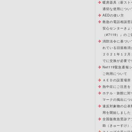
暖房器具（薪スト
適切な使用につい
AEDの使い方
救急の電話相談窓
安心センターきょ
（#7119）』のご
消防法令に基づい
れている旧規格消
２０２１年１２月
でに交換が必要で
Net119緊急通
ご利用について
ＡＥＤの設置場所
熱中症にご注意を
ホテル・旅館に対
マークの掲出につ
違反対象物の公表
用を開始しました
全国版救急受診ア
助（きゅーすけ）
ストーブ火災に注