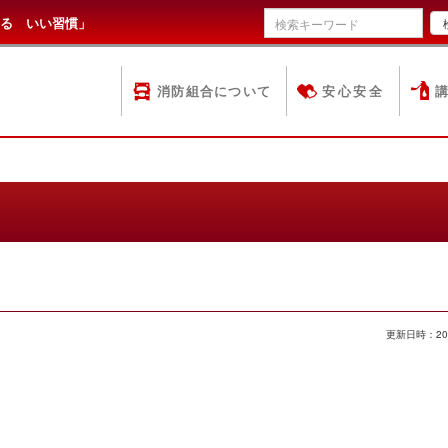
る いい習慣」
消防組合について
安心安全
更新日時：20