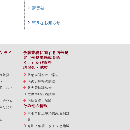
講習会
重要なお知らせ
ンライ
予防業務に関する内部規
定（例規集掲載を除
く。）及び資料
講習会・試験
の取扱い
救急講習会のご案内
い！
消火訓練等の開催
宅におけ
防火管理講習会
」
危険物取扱者試験
リチウム
消防設備士試験
その他の情報
防ぐため
京都中部広域消防組合例規
は
集
令和７年度 きょうと地域