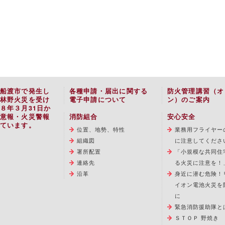
船渡市で発生し
各種申請・届出に関する
防火管理講習（オ
林野火災を受け
電子申請について
ン）のご案内
８年３月31日か
意報・火災警報
消防組合
安心安全
ています。
位置、地勢、特性
業務用フライヤー
組織図
に注意してくださ
署所配置
「小規模な共同住
連絡先
る火災に注意を！
沿革
身近に潜む危険！
イオン電池火災を
に
緊急消防援助隊と
ＳＴＯＰ 野焼き