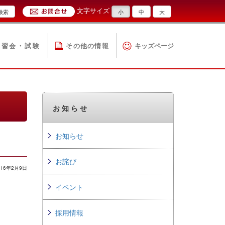
文字サイズ
検索
小
中
大
講習会・試験
その他の情報
キッズページ
お知らせ
お知らせ
お詫び
16年2月9日
イベント
採用情報