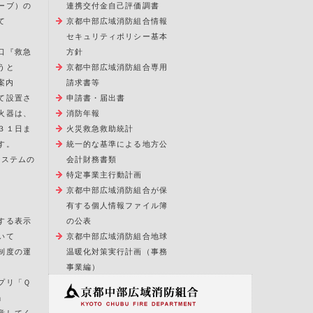
ーブ）の
連携交付金自己評価調書
て
京都中部広域消防組合情報
セキュリティポリシー基本
口『救急
方針
うと
京都中部広域消防組合専用
案内
請求書等
て設置さ
申請書・届出書
火器は、
消防年報
３１日ま
火災救急救助統計
す。
統一的な基準による地方公
報システムの
会計財務書類
特定事業主行動計画
京都中部広域消防組合が保
有する個人情報ファイル簿
する表示
の公表
いて
京都中部広域消防組合地球
制度の運
温暖化対策実行計画（事務
事業編）
プリ「Ｑ
」
意してく