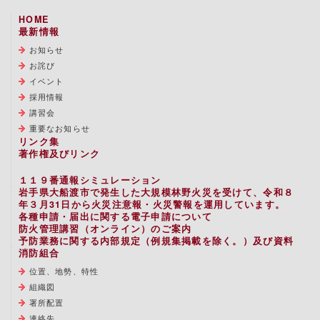
HOME
最新情報
お知らせ
お詫び
イベント
採用情報
講習会
重要なお知らせ
リンク集
著作権及びリンク
１１９番通報シミュレーション
岩手県大船渡市で発生した大規模林野火災を受けて、令和８
年３月31日から火災注意報・火災警報を運用しています。
各種申請・届出に関する電子申請について
防火管理講習（オンライン）のご案内
予防業務に関する内部規定（例規集掲載を除く。）及び資料
消防組合
位置、地勢、特性
組織図
署所配置
連絡先