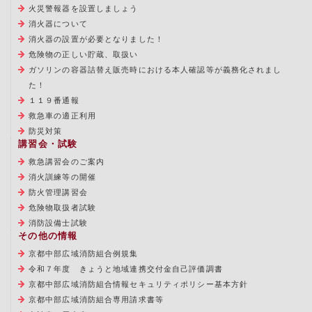
火災警報器を設置しましょう
消火器について
消火器の設置が必要となりました！
危険物の正しい貯蔵、取扱い
ガソリンの容器詰替え販売時における本人確認等が義務化されまし
た！
１１９番通報
救急車の適正利用
防災対策
講習会・試験
救急講習会のご案内
消火訓練等の開催
防火管理講習会
危険物取扱者試験
消防設備士試験
その他の情報
京都中部広域消防組合例規集
令和７年度 きょうと地域連携交付金自己評価調書
京都中部広域消防組合情報セキュリティポリシー基本方針
京都中部広域消防組合専用請求書等