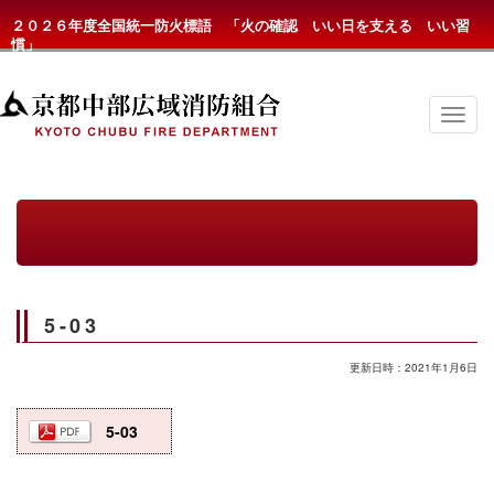
２０２６年度全国統一防火標語 「火の確認 いい日を支える いい習
慣」
京
都
中
部
広
域
消
防
組
合
の
5-03
メ
ニ
ュ
更新日時：2021年1月6日
ー
5-03