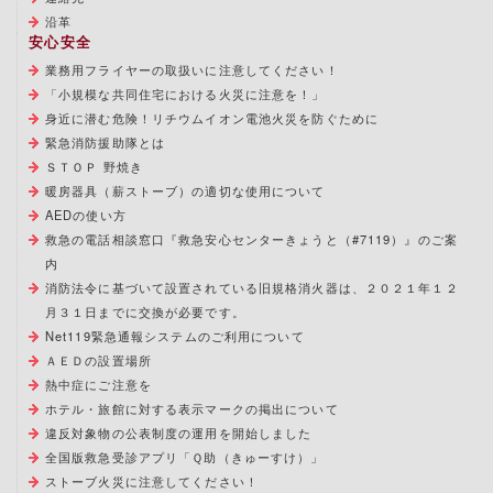
沿革
安心安全
業務用フライヤーの取扱いに注意してください！
「小規模な共同住宅における火災に注意を！」
身近に潜む危険！リチウムイオン電池火災を防ぐために
緊急消防援助隊とは
ＳＴＯＰ 野焼き
暖房器具（薪ストーブ）の適切な使用について
AEDの使い方
救急の電話相談窓口『救急安心センターきょうと（#7119）』のご案
内
消防法令に基づいて設置されている旧規格消火器は、２０２１年１２
月３１日までに交換が必要です。
Net119緊急通報システムのご利用について
ＡＥＤの設置場所
熱中症にご注意を
ホテル・旅館に対する表示マークの掲出について
違反対象物の公表制度の運用を開始しました
全国版救急受診アプリ「Ｑ助（きゅーすけ）」
ストーブ火災に注意してください！