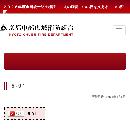
２０２６年度全国統一防火標語 「火の確認 いい日を支える いい習
慣」
京
都
中
部
広
域
消
防
組
合
の
5-01
メ
ニ
ュ
更新日時：2021年1月6日
ー
5-01