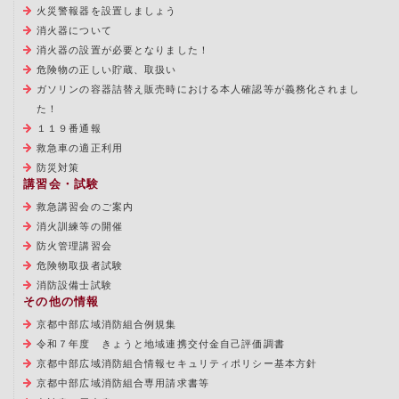
火災警報器を設置しましょう
消火器について
消火器の設置が必要となりました！
危険物の正しい貯蔵、取扱い
ガソリンの容器詰替え販売時における本人確認等が義務化されまし
た！
１１９番通報
救急車の適正利用
防災対策
講習会・試験
救急講習会のご案内
消火訓練等の開催
防火管理講習会
危険物取扱者試験
消防設備士試験
その他の情報
京都中部広域消防組合例規集
令和７年度 きょうと地域連携交付金自己評価調書
京都中部広域消防組合情報セキュリティポリシー基本方針
京都中部広域消防組合専用請求書等