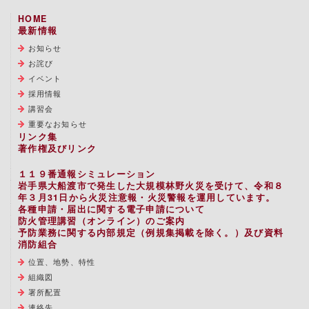
HOME
最新情報
お知らせ
お詫び
イベント
採用情報
講習会
重要なお知らせ
リンク集
著作権及びリンク
１１９番通報シミュレーション
岩手県大船渡市で発生した大規模林野火災を受けて、令和８
年３月31日から火災注意報・火災警報を運用しています。
各種申請・届出に関する電子申請について
防火管理講習（オンライン）のご案内
予防業務に関する内部規定（例規集掲載を除く。）及び資料
消防組合
位置、地勢、特性
組織図
署所配置
連絡先