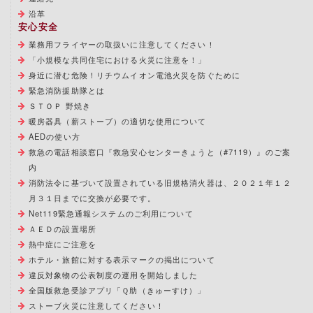
沿革
安心安全
業務用フライヤーの取扱いに注意してください！
「小規模な共同住宅における火災に注意を！」
身近に潜む危険！リチウムイオン電池火災を防ぐために
緊急消防援助隊とは
ＳＴＯＰ 野焼き
暖房器具（薪ストーブ）の適切な使用について
AEDの使い方
救急の電話相談窓口『救急安心センターきょうと（#7119）』のご案
内
消防法令に基づいて設置されている旧規格消火器は、２０２１年１２
月３１日までに交換が必要です。
Net119緊急通報システムのご利用について
ＡＥＤの設置場所
熱中症にご注意を
ホテル・旅館に対する表示マークの掲出について
違反対象物の公表制度の運用を開始しました
全国版救急受診アプリ「Ｑ助（きゅーすけ）」
ストーブ火災に注意してください！