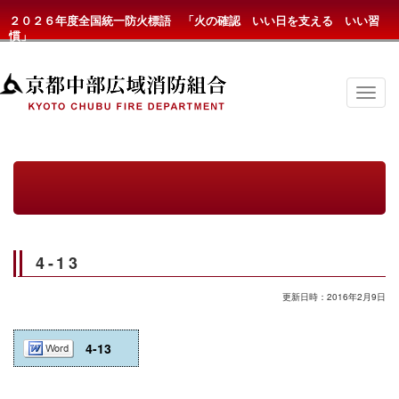
２０２６年度全国統一防火標語 「火の確認 いい日を支える いい習
慣」
京
都
中
部
広
域
消
防
組
合
の
4-13
メ
ニ
ュ
更新日時：2016年2月9日
ー
4-13