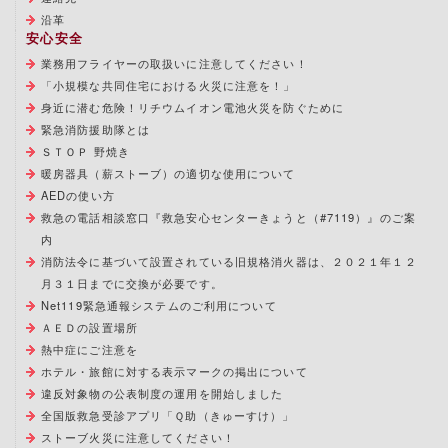
沿革
安心安全
業務用フライヤーの取扱いに注意してください！
「小規模な共同住宅における火災に注意を！」
身近に潜む危険！リチウムイオン電池火災を防ぐために
緊急消防援助隊とは
ＳＴＯＰ 野焼き
暖房器具（薪ストーブ）の適切な使用について
AEDの使い方
救急の電話相談窓口『救急安心センターきょうと（#7119）』のご案
内
消防法令に基づいて設置されている旧規格消火器は、２０２１年１２
月３１日までに交換が必要です。
Net119緊急通報システムのご利用について
ＡＥＤの設置場所
熱中症にご注意を
ホテル・旅館に対する表示マークの掲出について
違反対象物の公表制度の運用を開始しました
全国版救急受診アプリ「Ｑ助（きゅーすけ）」
ストーブ火災に注意してください！