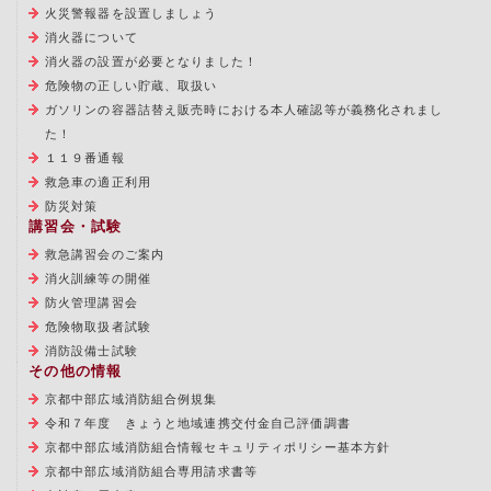
火災警報器を設置しましょう
消火器について
消火器の設置が必要となりました！
危険物の正しい貯蔵、取扱い
ガソリンの容器詰替え販売時における本人確認等が義務化されまし
た！
１１９番通報
救急車の適正利用
防災対策
講習会・試験
救急講習会のご案内
消火訓練等の開催
防火管理講習会
危険物取扱者試験
消防設備士試験
その他の情報
京都中部広域消防組合例規集
令和７年度 きょうと地域連携交付金自己評価調書
京都中部広域消防組合情報セキュリティポリシー基本方針
京都中部広域消防組合専用請求書等