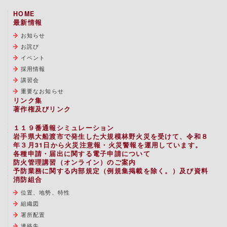
HOME
最新情報
お知らせ
お詫び
イベント
採用情報
講習会
重要なお知らせ
リンク集
著作権及びリンク
１１９番通報シミュレーション
岩手県大船渡市で発生した大規模林野火災を受けて、令和８
年３月31日から火災注意報・火災警報を運用しています。
各種申請・届出に関する電子申請について
防火管理講習（オンライン）のご案内
予防業務に関する内部規定（例規集掲載を除く。）及び資料
消防組合
位置、地勢、特性
組織図
署所配置
連絡先