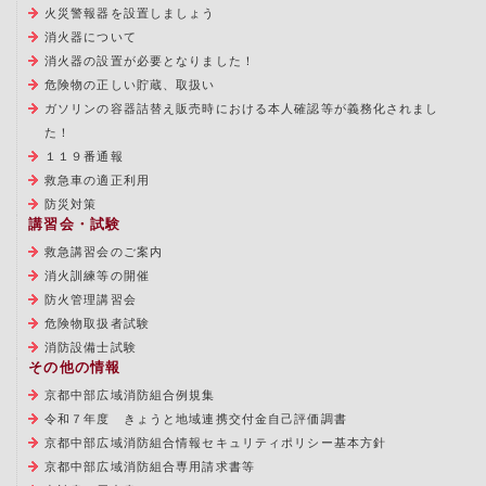
火災警報器を設置しましょう
消火器について
消火器の設置が必要となりました！
危険物の正しい貯蔵、取扱い
ガソリンの容器詰替え販売時における本人確認等が義務化されまし
た！
１１９番通報
救急車の適正利用
防災対策
講習会・試験
救急講習会のご案内
消火訓練等の開催
防火管理講習会
危険物取扱者試験
消防設備士試験
その他の情報
京都中部広域消防組合例規集
令和７年度 きょうと地域連携交付金自己評価調書
京都中部広域消防組合情報セキュリティポリシー基本方針
京都中部広域消防組合専用請求書等