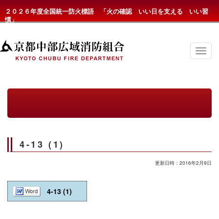
２０２６年度全国統一防火標語 「火の確認 いい日を支える いい習
慣」
京
都
中
部
広
域
消
防
組
合
の
4-13 (1)
メ
ニ
ュ
更新日時：2016年2月9日
ー
4-13 (1)