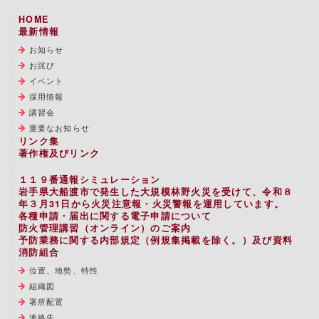
HOME
最新情報
お知らせ
お詫び
イベント
採用情報
講習会
重要なお知らせ
リンク集
著作権及びリンク
１１９番通報シミュレーション
岩手県大船渡市で発生した大規模林野火災を受けて、令和８
年３月31日から火災注意報・火災警報を運用しています。
各種申請・届出に関する電子申請について
防火管理講習（オンライン）のご案内
予防業務に関する内部規定（例規集掲載を除く。）及び資料
消防組合
位置、地勢、特性
組織図
署所配置
連絡先