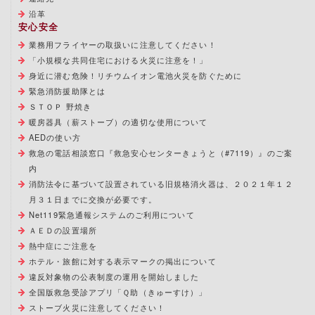
沿革
安心安全
業務用フライヤーの取扱いに注意してください！
「小規模な共同住宅における火災に注意を！」
身近に潜む危険！リチウムイオン電池火災を防ぐために
緊急消防援助隊とは
ＳＴＯＰ 野焼き
暖房器具（薪ストーブ）の適切な使用について
AEDの使い方
救急の電話相談窓口『救急安心センターきょうと（#7119）』のご案
内
消防法令に基づいて設置されている旧規格消火器は、２０２１年１２
月３１日までに交換が必要です。
Net119緊急通報システムのご利用について
ＡＥＤの設置場所
熱中症にご注意を
ホテル・旅館に対する表示マークの掲出について
違反対象物の公表制度の運用を開始しました
全国版救急受診アプリ「Ｑ助（きゅーすけ）」
ストーブ火災に注意してください！