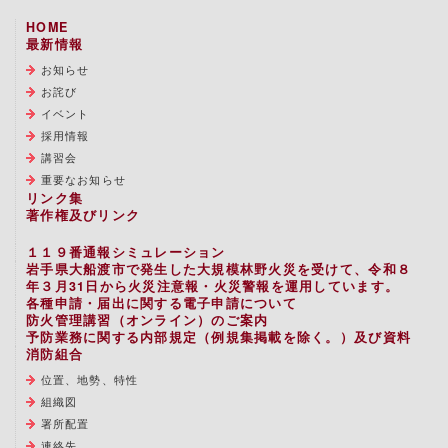
HOME
最新情報
お知らせ
お詫び
イベント
採用情報
講習会
重要なお知らせ
リンク集
著作権及びリンク
１１９番通報シミュレーション
岩手県大船渡市で発生した大規模林野火災を受けて、令和８
年３月31日から火災注意報・火災警報を運用しています。
各種申請・届出に関する電子申請について
防火管理講習（オンライン）のご案内
予防業務に関する内部規定（例規集掲載を除く。）及び資料
消防組合
位置、地勢、特性
組織図
署所配置
連絡先