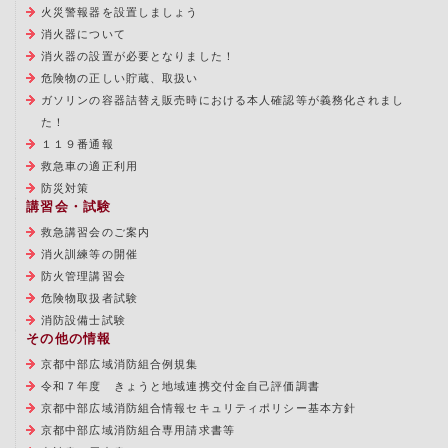
火災警報器を設置しましょう
消火器について
消火器の設置が必要となりました！
危険物の正しい貯蔵、取扱い
ガソリンの容器詰替え販売時における本人確認等が義務化されまし
た！
１１９番通報
救急車の適正利用
防災対策
講習会・試験
救急講習会のご案内
消火訓練等の開催
防火管理講習会
危険物取扱者試験
消防設備士試験
その他の情報
京都中部広域消防組合例規集
令和７年度 きょうと地域連携交付金自己評価調書
京都中部広域消防組合情報セキュリティポリシー基本方針
京都中部広域消防組合専用請求書等