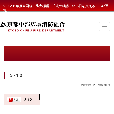
２０２６年度全国統一防火標語 「火の確認 いい日を支える いい習
慣」
京
都
中
部
広
域
消
防
組
合
の
3-12
メ
ニ
ュ
更新日時：2016年2月9日
ー
3-12