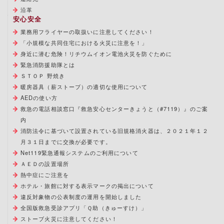
沿革
安心安全
業務用フライヤーの取扱いに注意してください！
「小規模な共同住宅における火災に注意を！」
身近に潜む危険！リチウムイオン電池火災を防ぐために
緊急消防援助隊とは
ＳＴＯＰ 野焼き
暖房器具（薪ストーブ）の適切な使用について
AEDの使い方
救急の電話相談窓口『救急安心センターきょうと（#7119）』のご案
内
消防法令に基づいて設置されている旧規格消火器は、２０２１年１２
月３１日までに交換が必要です。
Net119緊急通報システムのご利用について
ＡＥＤの設置場所
熱中症にご注意を
ホテル・旅館に対する表示マークの掲出について
違反対象物の公表制度の運用を開始しました
全国版救急受診アプリ「Ｑ助（きゅーすけ）」
ストーブ火災に注意してください！