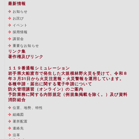
最新情報
お知らせ
お詫び
イベント
採用情報
講習会
重要なお知らせ
リンク集
著作権及びリンク
１１９番通報シミュレーション
岩手県大船渡市で発生した大規模林野火災を受けて、令和８
年３月31日から火災注意報・火災警報を運用しています。
各種申請・届出に関する電子申請について
防火管理講習（オンライン）のご案内
予防業務に関する内部規定（例規集掲載を除く。）及び資料
消防組合
位置、地勢、特性
組織図
署所配置
連絡先
沿革