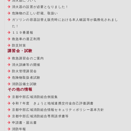
消火器について
消火器の設置が必要となりました！
危険物の正しい貯蔵、取扱い
ガソリンの容器詰替え販売時における本人確認等が義務化されまし
た！
１１９番通報
救急車の適正利用
防災対策
講習会・試験
救急講習会のご案内
消火訓練等の開催
防火管理講習会
危険物取扱者試験
消防設備士試験
その他の情報
京都中部広域消防組合例規集
令和７年度 きょうと地域連携交付金自己評価調書
京都中部広域消防組合情報セキュリティポリシー基本方針
京都中部広域消防組合専用請求書等
申請書・届出書
消防年報