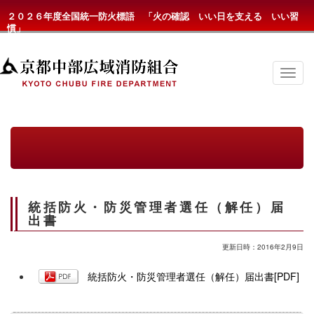
２０２６年度全国統一防火標語 「火の確認 いい日を支える いい習
慣」
京
都
中
部
広
域
消
防
組
合
の
統括防火・防災管理者選任（解任）届
メ
ニ
出書
ュ
ー
更新日時：2016年2月9日
統括防火・防災管理者選任（解任）届出書[PDF]