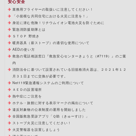
安心安全
業務用フライヤーの取扱いに注意してください！
「小規模な共同住宅における火災に注意を！」
身近に潜む危険！リチウムイオン電池火災を防ぐために
緊急消防援助隊とは
ＳＴＯＰ 野焼き
暖房器具（薪ストーブ）の適切な使用について
AEDの使い方
救急の電話相談窓口『救急安心センターきょうと（#7119）』のご案
内
消防法令に基づいて設置されている旧規格消火器は、２０２１年１２
月３１日までに交換が必要です。
Net119緊急通報システムのご利用について
ＡＥＤの設置場所
熱中症にご注意を
ホテル・旅館に対する表示マークの掲出について
違反対象物の公表制度の運用を開始しました
全国版救急受診アプリ「Ｑ助（きゅーすけ）」
ストーブ火災に注意してください！
火災警報器を設置しましょう