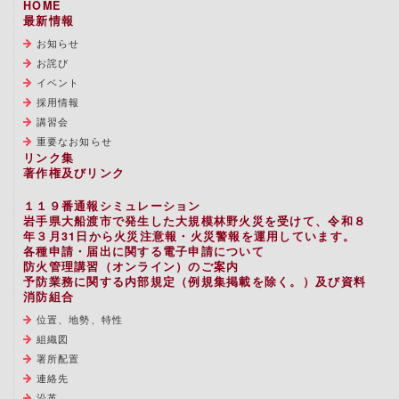
HOME
最新情報
お知らせ
お詫び
イベント
採用情報
講習会
重要なお知らせ
リンク集
著作権及びリンク
１１９番通報シミュレーション
岩手県大船渡市で発生した大規模林野火災を受けて、令和８
年３月31日から火災注意報・火災警報を運用しています。
各種申請・届出に関する電子申請について
防火管理講習（オンライン）のご案内
予防業務に関する内部規定（例規集掲載を除く。）及び資料
消防組合
位置、地勢、特性
組織図
署所配置
連絡先
沿革