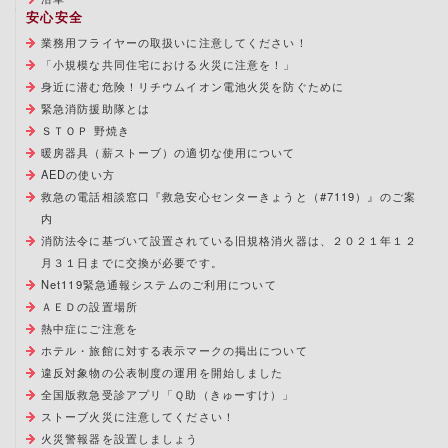
安心安全
業務用フライヤーの取扱いに注意してください！
「小規模な共同住宅における火災に注意を！」
身近に潜む危険！リチウムイオン電池火災を防ぐために
緊急消防援助隊とは
ＳＴＯＰ 野焼き
暖房器具（薪ストーブ）の適切な使用について
AEDの使い方
救急の電話相談窓口『救急安心センターきょうと（#7119）』のご案
内
消防法令に基づいて設置されている旧規格消火器は、２０２１年１２
月３１日までに交換が必要です。
Net119緊急通報システムのご利用について
ＡＥＤの設置場所
熱中症にご注意を
ホテル・旅館に対する表示マークの掲出について
違反対象物の公表制度の運用を開始しました
全国版救急受診アプリ「Ｑ助（きゅーすけ）」
ストーブ火災に注意してください！
火災警報器を設置しましょう