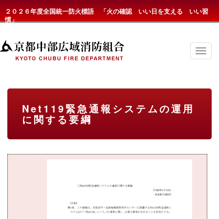
２０２６年度全国統一防火標語 「火の確認 いい日を支える いい習
慣」
京
都
中
部
広
域
消
Net119緊急通報システムの運用
防
に関する要綱
組
合
の
メ
ニ
ュ
ー