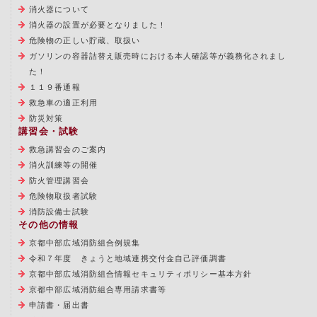
消火器について
消火器の設置が必要となりました！
危険物の正しい貯蔵、取扱い
ガソリンの容器詰替え販売時における本人確認等が義務化されまし
た！
１１９番通報
救急車の適正利用
防災対策
講習会・試験
救急講習会のご案内
消火訓練等の開催
防火管理講習会
危険物取扱者試験
消防設備士試験
その他の情報
京都中部広域消防組合例規集
令和７年度 きょうと地域連携交付金自己評価調書
京都中部広域消防組合情報セキュリティポリシー基本方針
京都中部広域消防組合専用請求書等
申請書・届出書