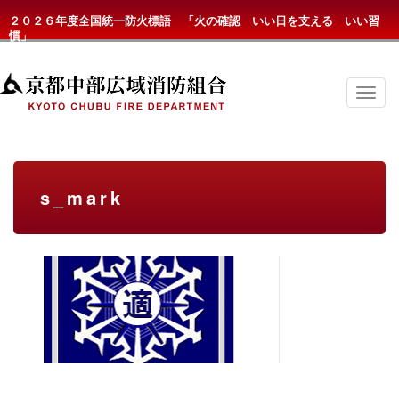
２０２６年度全国統一防火標語 「火の確認 いい日を支える いい習
慣」
京
都
中
部
広
域
消
s_mark
防
組
合
の
メ
ニ
ュ
ー