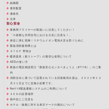
組織図
署所配置
連絡先
沿革
安心安全
業務用フライヤーの取扱いに注意してください！
「小規模な共同住宅における火災に注意を！」
身近に潜む危険！リチウムイオン電池火災を防ぐために
緊急消防援助隊とは
ＳＴＯＰ 野焼き
暖房器具（薪ストーブ）の適切な使用について
AEDの使い方
救急の電話相談窓口『救急安心センターきょうと（#7119）』のご案
内
消防法令に基づいて設置されている旧規格消火器は、２０２１年１２
月３１日までに交換が必要です。
Net119緊急通報システムのご利用について
ＡＥＤの設置場所
熱中症にご注意を
ホテル・旅館に対する表示マークの掲出について