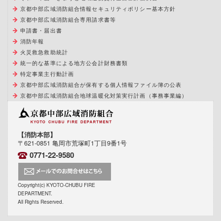
京都中部広域消防組合情報セキュリティポリシー基本方針
京都中部広域消防組合専用請求書等
申請書・届出書
消防年報
火災救急救助統計
統一的な基準による地方公会計財務書類
特定事業主行動計画
京都中部広域消防組合が保有する個人情報ファイル簿の公表
京都中部広域消防組合地球温暖化対策実行計画（事務事業編）
【消防本部】
〒621-0851 亀岡市荒塚町1丁目9番1号
0771-22-9580
Copyright(c) KYOTO-CHUBU FIRE
DEPARTMENT.
All Rights Reserved.