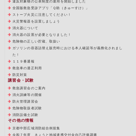
違反対象物の公表制度の運用を開始しました
全国版救急受診アプリ「Ｑ助（きゅーすけ）」
ストーブ火災に注意してください！
火災警報器を設置しましょう
消火器について
消火器の設置が必要となりました！
危険物の正しい貯蔵、取扱い
ガソリンの容器詰替え販売時における本人確認等が義務化されまし
た！
１１９番通報
救急車の適正利用
防災対策
講習会・試験
救急講習会のご案内
消火訓練等の開催
防火管理講習会
危険物取扱者試験
消防設備士試験
その他の情報
京都中部広域消防組合例規集
令和７年度 きょうと地域連携交付金自己評価調書