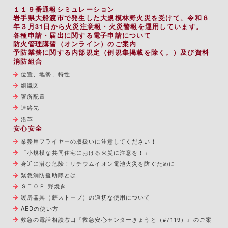
１１９番通報シミュレーション
岩手県大船渡市で発生した大規模林野火災を受けて、令和８
年３月31日から火災注意報・火災警報を運用しています。
各種申請・届出に関する電子申請について
防火管理講習（オンライン）のご案内
予防業務に関する内部規定（例規集掲載を除く。）及び資料
消防組合
位置、地勢、特性
組織図
署所配置
連絡先
沿革
安心安全
業務用フライヤーの取扱いに注意してください！
「小規模な共同住宅における火災に注意を！」
身近に潜む危険！リチウムイオン電池火災を防ぐために
緊急消防援助隊とは
ＳＴＯＰ 野焼き
暖房器具（薪ストーブ）の適切な使用について
AEDの使い方
救急の電話相談窓口『救急安心センターきょうと（#7119）』のご案