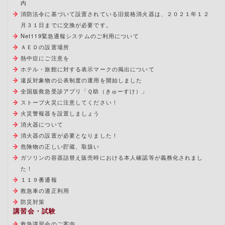
内
消防法令に基づいて設置されている旧規格消火器は、２０２１年１２
月３１日までに交換が必要です。
Net119緊急通報システムのご利用について
ＡＥＤの設置場所
熱中症にご注意を
ホテル・旅館に対する表示マークの掲出について
違反対象物の公表制度の運用を開始しました
全国版救急受診アプリ「Ｑ助（きゅーすけ）」
ストーブ火災に注意してください！
火災警報器を設置しましょう
消火器について
消火器の設置が必要となりました！
危険物の正しい貯蔵、取扱い
ガソリンの容器詰替え販売時における本人確認等が義務化されまし
た！
１１９番通報
救急車の適正利用
防災対策
講習会・試験
救急講習会のご案内