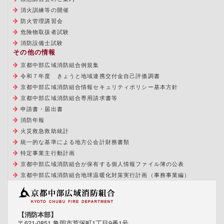
消火訓練等の開催
防火管理講習会
危険物取扱者試験
消防設備士試験
その他の情報
京都中部広域消防組合例規集
令和７年度 きょうと地域連携交付金自己評価調書
京都中部広域消防組合情報セキュリティポリシー基本方針
京都中部広域消防組合専用請求書等
申請書・届出書
消防年報
火災救急救助統計
統一的な基準による地方公会計財務書類
特定事業主行動計画
京都中部広域消防組合が保有する個人情報ファイル簿の公表
京都中部広域消防組合地球温暖化対策実行計画（事務事業編）
【消防本部】
〒621-0851 亀岡市荒塚町1丁目9番1号