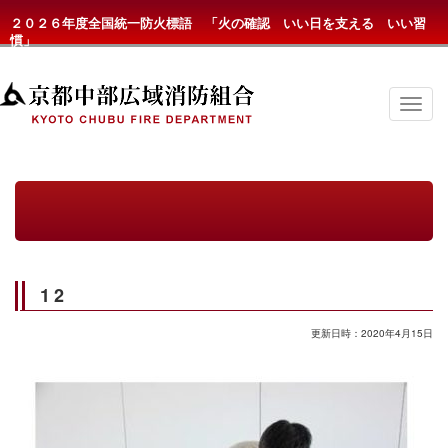
２０２６年度全国統一防火標語 「火の確認 いい日を支える いい習
慣」
京
都
中
部
広
域
消
防
組
合
の
12
メ
ニ
ュ
更新日時：2020年4月15日
ー