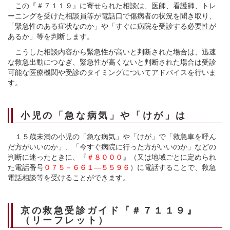
この『＃７１１９』に寄せられた相談は、医師、看護師、トレ
ーニングを受けた相談員等が電話口で傷病者の状況を聞き取り、
「緊急性のある症状なのか」や「すぐに病院を受診する必要性が
あるか」等を判断します。
こうした相談内容から緊急性が高いと判断された場合は、迅速
な救急出動につなぎ、緊急性が高くないと判断された場合は受診
可能な医療機関や受診のタイミングについてアドバイスを行いま
す。
小児の「急な病気」や「けが」は
１５歳未満の小児の「急な病気」や「けが」で「救急車を呼ん
だ方がいいのか」、「今すぐ病院に行った方がいいのか」などの
判断に迷ったときに、『
＃８０００
』（又は地域ごとに定められ
た電話番号
０７５－６６１―５５９６
）に電話することで、救急
電話相談等を受けることができます。
京の救急受診ガイド『
＃
７１１９』
（リーフレット）