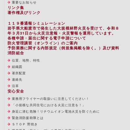
重要なお知らせ
リンク集
著作権及びリンク
１１９番通報シミュレーション
岩手県大船渡市で発生した大規模林野火災を受けて、令和８
年３月31日から火災注意報・火災警報を運用しています。
各種申請・届出に関する電子申請について
防火管理講習（オンライン）のご案内
予防業務に関する内部規定（例規集掲載を除く。）及び資料
消防組合
位置、地勢、特性
組織図
署所配置
連絡先
沿革
安心安全
業務用フライヤーの取扱いに注意してください！
「小規模な共同住宅における火災に注意を！」
身近に潜む危険！リチウムイオン電池火災を防ぐために
緊急消防援助隊とは
ＳＴＯＰ 野焼き