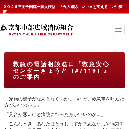
２０２６年度全国統一防火標語 「火の確認 いい日を支える いい習
慣」
京
都
中
部
広
域
消
救急の電話相談窓口『救急安心
防
センターきょうと（#7119）』
組
合
のご案内
の
メ
ニ
ュ
「家族の様子がなんとなくおかしいけど、救急車を呼んだ
ー
方がいいのか…」
「具合が悪いけど病院に行った方がいいのか…」
こんなとき、あなたはどうしますか？急なケガや病気を