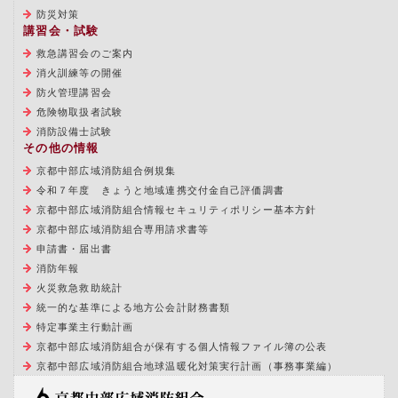
防災対策
講習会・試験
救急講習会のご案内
消火訓練等の開催
防火管理講習会
危険物取扱者試験
消防設備士試験
その他の情報
京都中部広域消防組合例規集
令和７年度 きょうと地域連携交付金自己評価調書
京都中部広域消防組合情報セキュリティポリシー基本方針
京都中部広域消防組合専用請求書等
申請書・届出書
消防年報
火災救急救助統計
統一的な基準による地方公会計財務書類
特定事業主行動計画
京都中部広域消防組合が保有する個人情報ファイル簿の公表
京都中部広域消防組合地球温暖化対策実行計画（事務事業編）