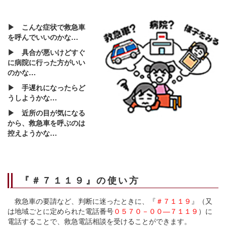
▶ こんな症状で救急車
を呼んでいいのかな…
▶ 具合が悪いけどすぐ
に病院に行った方がいい
のかな…
▶ 手遅れになったらど
うしようかな…
▶ 近所の目が気になる
から、救急車を呼ぶのは
控えようかな…
『
＃
７１１９』の使い方
救急車の要請など、判断に迷ったときに、『
＃７１１９
』（又
は地域ごとに定められた電話番号
０５７０－００―７１１９
）に
電話することで、救急電話相談を受けることができます。