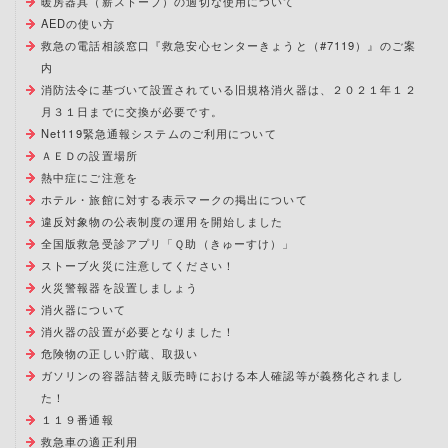
暖房器具（薪ストーブ）の適切な使用について
AEDの使い方
救急の電話相談窓口『救急安心センターきょうと（#7119）』のご案
内
消防法令に基づいて設置されている旧規格消火器は、２０２１年１２
月３１日までに交換が必要です。
Net119緊急通報システムのご利用について
ＡＥＤの設置場所
熱中症にご注意を
ホテル・旅館に対する表示マークの掲出について
違反対象物の公表制度の運用を開始しました
全国版救急受診アプリ「Ｑ助（きゅーすけ）」
ストーブ火災に注意してください！
火災警報器を設置しましょう
消火器について
消火器の設置が必要となりました！
危険物の正しい貯蔵、取扱い
ガソリンの容器詰替え販売時における本人確認等が義務化されまし
た！
１１９番通報
救急車の適正利用