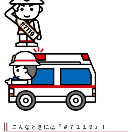
こんなときには『
＃
７１１９
』！