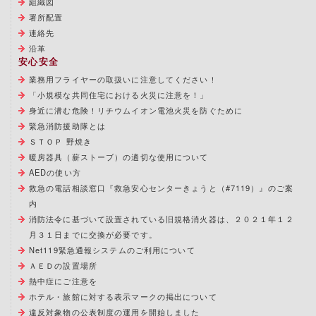
組織図
署所配置
連絡先
沿革
安心安全
業務用フライヤーの取扱いに注意してください！
「小規模な共同住宅における火災に注意を！」
身近に潜む危険！リチウムイオン電池火災を防ぐために
緊急消防援助隊とは
ＳＴＯＰ 野焼き
暖房器具（薪ストーブ）の適切な使用について
AEDの使い方
救急の電話相談窓口『救急安心センターきょうと（#7119）』のご案
内
消防法令に基づいて設置されている旧規格消火器は、２０２１年１２
月３１日までに交換が必要です。
Net119緊急通報システムのご利用について
ＡＥＤの設置場所
熱中症にご注意を
ホテル・旅館に対する表示マークの掲出について
違反対象物の公表制度の運用を開始しました