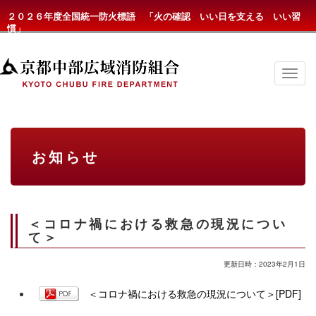
２０２６年度全国統一防火標語 「火の確認 いい日を支える いい習
慣」
京
都
中
部
広
域
消
お知らせ
防
組
合
の
メ
ニ
＜コロナ禍における救急の現況につい
ュ
て＞
ー
更新日時：2023年2月1日
＜コロナ禍における救急の現況について＞[PDF]