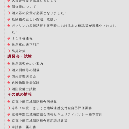
火災警報器を設置しましょう
消火器について
消火器の設置が必要となりました！
危険物の正しい貯蔵、取扱い
ガソリンの容器詰替え販売時における本人確認等が義務化されまし
た！
１１９番通報
救急車の適正利用
防災対策
講習会・試験
救急講習会のご案内
消火訓練等の開催
防火管理講習会
危険物取扱者試験
消防設備士試験
その他の情報
京都中部広域消防組合例規集
令和７年度 きょうと地域連携交付金自己評価調書
京都中部広域消防組合情報セキュリティポリシー基本方針
京都中部広域消防組合専用請求書等
申請書・届出書