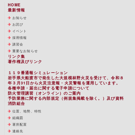
HOME
最新情報
お知らせ
お詫び
イベント
採用情報
講習会
重要なお知らせ
リンク集
著作権及びリンク
１１９番通報シミュレーション
岩手県大船渡市で発生した大規模林野火災を受けて、令和８
年３月31日から火災注意報・火災警報を運用しています。
各種申請・届出に関する電子申請について
防火管理講習（オンライン）のご案内
予防業務に関する内部規定（例規集掲載を除く。）及び資料
消防組合
位置、地勢、特性
組織図
署所配置
連絡先