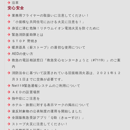
沿革
安心安全
業務用フライヤーの取扱いに注意してください！
「小規模な共同住宅における火災に注意を！」
身近に潜む危険！リチウムイオン電池火災を防ぐために
緊急消防援助隊とは
ＳＴＯＰ 野焼き
暖房器具（薪ストーブ）の適切な使用について
AEDの使い方
救急の電話相談窓口『救急安心センターきょうと（#7119）』のご案
内
消防法令に基づいて設置されている旧規格消火器は、２０２１年１２
月３１日までに交換が必要です。
Net119緊急通報システムのご利用について
ＡＥＤの設置場所
熱中症にご注意を
ホテル・旅館に対する表示マークの掲出について
違反対象物の公表制度の運用を開始しました
全国版救急受診アプリ「Ｑ助（きゅーすけ）」
ストーブ火災に注意してください！