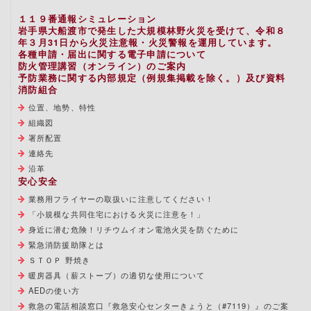
１１９番通報シミュレーション
岩手県大船渡市で発生した大規模林野火災を受けて、令和８
年３月31日から火災注意報・火災警報を運用しています。
各種申請・届出に関する電子申請について
防火管理講習（オンライン）のご案内
予防業務に関する内部規定（例規集掲載を除く。）及び資料
消防組合
位置、地勢、特性
組織図
署所配置
連絡先
沿革
安心安全
業務用フライヤーの取扱いに注意してください！
「小規模な共同住宅における火災に注意を！」
身近に潜む危険！リチウムイオン電池火災を防ぐために
緊急消防援助隊とは
ＳＴＯＰ 野焼き
暖房器具（薪ストーブ）の適切な使用について
AEDの使い方
救急の電話相談窓口『救急安心センターきょうと（#7119）』のご案