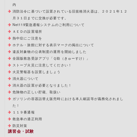
内
消防法令に基づいて設置されている旧規格消火器は、２０２１年１２
月３１日までに交換が必要です。
Net119緊急通報システムのご利用について
ＡＥＤの設置場所
熱中症にご注意を
ホテル・旅館に対する表示マークの掲出について
違反対象物の公表制度の運用を開始しました
全国版救急受診アプリ「Ｑ助（きゅーすけ）」
ストーブ火災に注意してください！
火災警報器を設置しましょう
消火器について
消火器の設置が必要となりました！
危険物の正しい貯蔵、取扱い
ガソリンの容器詰替え販売時における本人確認等が義務化されまし
た！
１１９番通報
救急車の適正利用
防災対策
講習会・試験