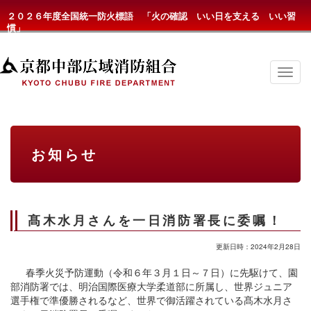
２０２６年度全国統一防火標語 「火の確認 いい日を支える いい習
慣」
京
都
中
部
広
域
消
お知らせ
防
組
合
の
メ
ニ
髙木水月さんを一日消防署長に委嘱！
ュ
ー
更新日時：2024年2月28日
春季火災予防運動（令和６年３月１日～７日）に先駆けて、園
部消防署では、明治国際医療大学柔道部に所属し、世界ジュニア
選手権で準優勝されるなど、世界で御活躍されている髙木水月さ