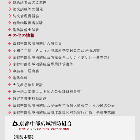
救急講習会のご案内
消火訓練等の開催
防火管理講習会
危険物取扱者試験
消防設備士試験
その他の情報
京都中部広域消防組合例規集
令和７年度 きょうと地域連携交付金自己評価調書
京都中部広域消防組合情報セキュリティポリシー基本方針
京都中部広域消防組合専用請求書等
申請書・届出書
消防年報
火災救急救助統計
統一的な基準による地方公会計財務書類
特定事業主行動計画
京都中部広域消防組合が保有する個人情報ファイル簿の公表
京都中部広域消防組合地球温暖化対策実行計画（事務事業編）
【消防本部】