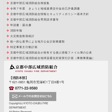
京都中部広域消防組合例規集
令和７年度 きょうと地域連携交付金自己評価調書
京都中部広域消防組合情報セキュリティポリシー基本方針
京都中部広域消防組合専用請求書等
申請書・届出書
消防年報
火災救急救助統計
統一的な基準による地方公会計財務書類
特定事業主行動計画
京都中部広域消防組合が保有する個人情報ファイル簿の公表
京都中部広域消防組合地球温暖化対策実行計画（事務事業編）
【消防本部】
〒621-0851 亀岡市荒塚町1丁目9番1号
0771-22-9580
Copyright(c) KYOTO-CHUBU FIRE
DEPARTMENT.
All Rights Reserved.