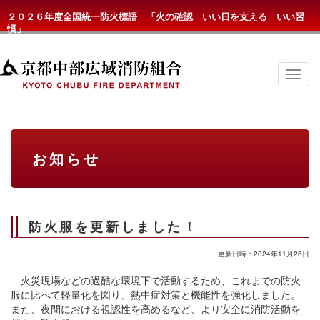
２０２６年度全国統一防火標語 「火の確認 いい日を支える いい習
慣」
京
都
中
部
広
域
消
お知らせ
防
組
合
の
メ
ニ
防火服を更新しました！
ュ
ー
更新日時：2024年11月26日
火災現場などの過酷な環境下で活動するため、これまでの防火
服に比べて軽量化を図り、熱中症対策と機能性を強化しました。
また、夜間における視認性を高めるなど、より安全に消防活動を