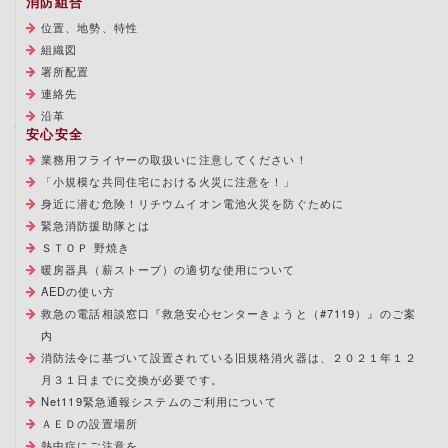
消防組合
位置、地勢、特性
組織図
署所配置
連絡先
沿革
安心安全
業務用フライヤーの取扱いに注意してください！
「小規模な共同住宅における火災に注意を！」
身近に潜む危険！リチウムイオン電池火災を防ぐために
緊急消防援助隊とは
ＳＴＯＰ 野焼き
暖房器具（薪ストーブ）の適切な使用について
AEDの使い方
救急の電話相談窓口『救急安心センターきょうと（#7119）』のご案
内
消防法令に基づいて設置されている旧規格消火器は、２０２１年１２
月３１日までに交換が必要です。
Net119緊急通報システムのご利用について
ＡＥＤの設置場所
熱中症にご注意を