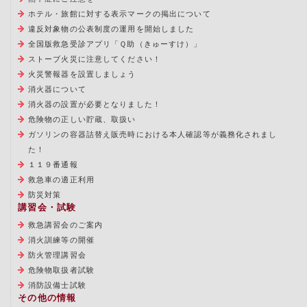
ホテル・旅館に対する表示マークの掲出について
違反対象物の公表制度の運用を開始しました
全国版救急受診アプリ「Ｑ助（きゅーすけ）」
ストーブ火災に注意してください！
火災警報器を設置しましょう
消火器について
消火器の設置が必要となりました！
危険物の正しい貯蔵、取扱い
ガソリンの容器詰替え販売時における本人確認等が義務化されまし
た！
１１９番通報
救急車の適正利用
防災対策
講習会・試験
救急講習会のご案内
消火訓練等の開催
防火管理講習会
危険物取扱者試験
消防設備士試験
その他の情報