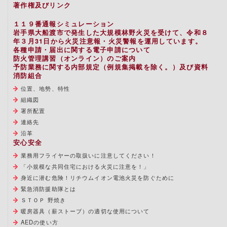
著作権及びリンク
１１９番通報シミュレーション
岩手県大船渡市で発生した大規模林野火災を受けて、令和８
年３月31日から火災注意報・火災警報を運用しています。
各種申請・届出に関する電子申請について
防火管理講習（オンライン）のご案内
予防業務に関する内部規定（例規集掲載を除く。）及び資料
消防組合
位置、地勢、特性
組織図
署所配置
連絡先
沿革
安心安全
業務用フライヤーの取扱いに注意してください！
「小規模な共同住宅における火災に注意を！」
身近に潜む危険！リチウムイオン電池火災を防ぐために
緊急消防援助隊とは
ＳＴＯＰ 野焼き
暖房器具（薪ストーブ）の適切な使用について
AEDの使い方