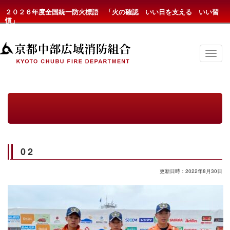
２０２６年度全国統一防火標語 「火の確認 いい日を支える いい習
慣」
京
都
中
部
広
域
消
防
組
合
の
02
メ
ニ
ュ
更新日時：2022年8月30日
ー