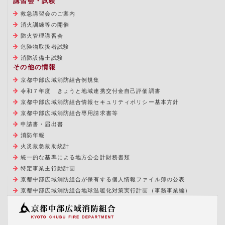
講習会・試験
救急講習会のご案内
消火訓練等の開催
防火管理講習会
危険物取扱者試験
消防設備士試験
その他の情報
京都中部広域消防組合例規集
令和７年度 きょうと地域連携交付金自己評価調書
京都中部広域消防組合情報セキュリティポリシー基本方針
京都中部広域消防組合専用請求書等
申請書・届出書
消防年報
火災救急救助統計
統一的な基準による地方公会計財務書類
特定事業主行動計画
京都中部広域消防組合が保有する個人情報ファイル簿の公表
京都中部広域消防組合地球温暖化対策実行計画（事務事業編）