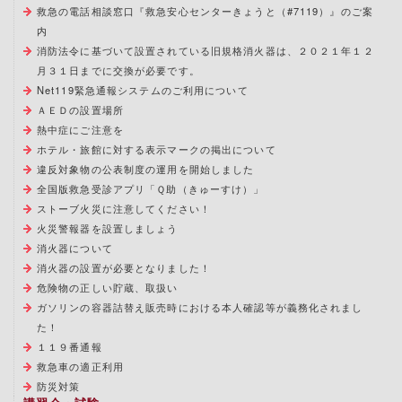
救急の電話相談窓口『救急安心センターきょうと（#7119）』のご案
内
消防法令に基づいて設置されている旧規格消火器は、２０２１年１２
月３１日までに交換が必要です。
Net119緊急通報システムのご利用について
ＡＥＤの設置場所
熱中症にご注意を
ホテル・旅館に対する表示マークの掲出について
違反対象物の公表制度の運用を開始しました
全国版救急受診アプリ「Ｑ助（きゅーすけ）」
ストーブ火災に注意してください！
火災警報器を設置しましょう
消火器について
消火器の設置が必要となりました！
危険物の正しい貯蔵、取扱い
ガソリンの容器詰替え販売時における本人確認等が義務化されまし
た！
１１９番通報
救急車の適正利用
防災対策