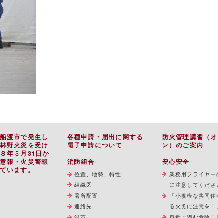
船渡市で発生し
各種申請・届出に関する
防火管理講習（オ
林野火災を受け
電子申請について
ン）のご案内
８年３月31日か
意報・火災警報
消防組合
安心安全
ています。
位置、地勢、特性
業務用フライヤー
組織図
に注意してくださ
署所配置
「小規模な共同住
連絡先
る火災に注意を！
沿革
身近に潜む危険！