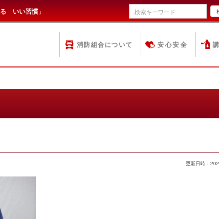
る いい習慣」
消防組合について
安心安全
更新日時：202