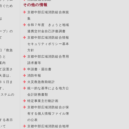
その他の情報
防ぐため
京都中部広域消防組合例規
は
集
令和７年度 きょうと地域
ーブ）の
連携交付金自己評価調書
て
京都中部広域消防組合情報
セキュリティポリシー基本
口『救急
方針
うと
京都中部広域消防組合専用
案内
請求書等
て設置さ
申請書・届出書
火器は、
消防年報
３１日ま
火災救急救助統計
す。
統一的な基準による地方公
報システムの
会計財務書類
特定事業主行動計画
京都中部広域消防組合が保
有する個人情報ファイル簿
する表示
の公表
いて
京都中部広域消防組合地球