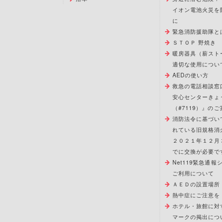
イオン電池火災を
に
緊急消防援助隊と
ＳＴＯＰ 野焼き
暖房器具（薪スト
適切な使用につい
AEDの使い方
救急の電話相談窓
安心センターきょ
（#7119）』のご
消防法令に基づい
れている旧規格消
２０２１年１２月
でに交換が必要で
Net119緊急通
ご利用について
ＡＥＤの設置場所
熱中症にご注意を
ホテル・旅館に対
マークの掲出につ