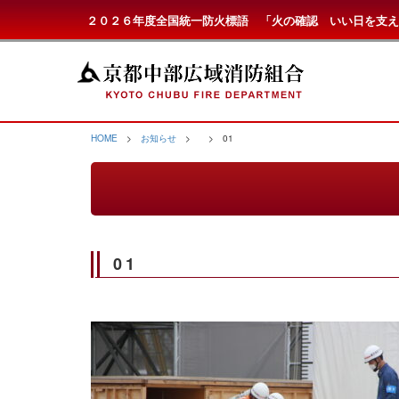
２０２６年度全国統一防火標語 「火の確認 いい日を支え
HOME
>
お知らせ
>
> 01
01