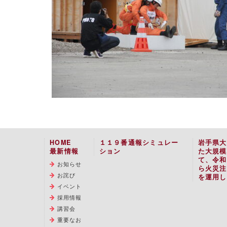
HOME
１１９番通報シミュレー
岩手県大
最新情報
ション
た大規模
て、令和
お知らせ
ら火災注
お詫び
を運用し
イベント
採用情報
講習会
重要なお