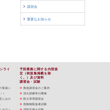
講習会
重要なお知らせ
ンライ
予防業務に関する内部規
定（例規集掲載を除
く。）及び資料
講習会・試験
の取扱い
救急講習会のご案内
い！
消火訓練等の開催
宅におけ
防火管理講習会
」
危険物取扱者試験
リチウム
消防設備士試験