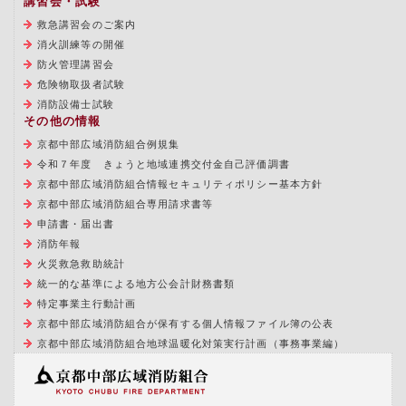
講習会・試験
救急講習会のご案内
消火訓練等の開催
防火管理講習会
危険物取扱者試験
消防設備士試験
その他の情報
京都中部広域消防組合例規集
令和７年度 きょうと地域連携交付金自己評価調書
京都中部広域消防組合情報セキュリティポリシー基本方針
京都中部広域消防組合専用請求書等
申請書・届出書
消防年報
火災救急救助統計
統一的な基準による地方公会計財務書類
特定事業主行動計画
京都中部広域消防組合が保有する個人情報ファイル簿の公表
京都中部広域消防組合地球温暖化対策実行計画（事務事業編）