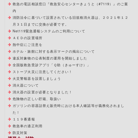
救急の電話相談窓口『救急安心センターきょうと（#7119）』のご案
内
消防法令に基づいて設置されている旧規格消火器は、２０２１年１２
月３１日までに交換が必要です。
Net119緊急通報システムのご利用について
ＡＥＤの設置場所
熱中症にご注意を
ホテル・旅館に対する表示マークの掲出について
違反対象物の公表制度の運用を開始しました
全国版救急受診アプリ「Ｑ助（きゅーすけ）」
ストーブ火災に注意してください！
火災警報器を設置しましょう
消火器について
消火器の設置が必要となりました！
危険物の正しい貯蔵、取扱い
ガソリンの容器詰替え販売時における本人確認等が義務化されまし
た！
１１９番通報
救急車の適正利用
防災対策