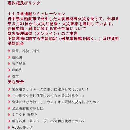
著作権及びリンク
１１９番通報シミュレーション
岩手県大船渡市で発生した大規模林野火災を受けて、令和８
年３月31日から火災注意報・火災警報を運用しています。
各種申請・届出に関する電子申請について
防火管理講習（オンライン）のご案内
予防業務に関する内部規定（例規集掲載を除く。）及び資料
消防組合
位置、地勢、特性
組織図
署所配置
連絡先
沿革
安心安全
業務用フライヤーの取扱いに注意してください！
「小規模な共同住宅における火災に注意を！」
身近に潜む危険！リチウムイオン電池火災を防ぐために
緊急消防援助隊とは
ＳＴＯＰ 野焼き
暖房器具（薪ストーブ）の適切な使用について
AEDの使い方