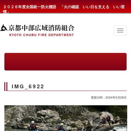
２０２６年度全国統一防火標語 「火の確認 いい日を支える いい習
慣」
京
都
中
部
広
域
消
防
組
合
の
IMG_6922
メ
ニ
ュ
更新日時：2024年5月28日
ー