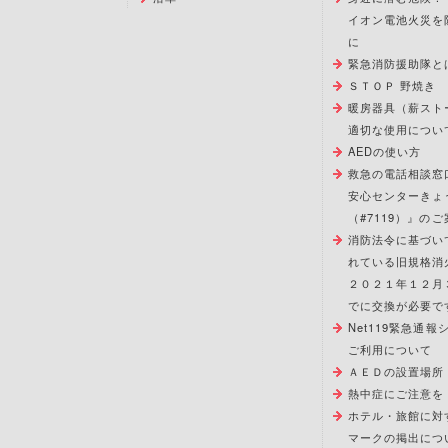
イオン電池火災を
に
緊急消防援助隊と
ＳＴＯＰ 野焼き
暖房器具（薪スト
適切な使用につい
AEDの使い方
救急の電話相談窓
安心センターきょ
（#7119）』のご
消防法令に基づい
れている旧規格消
２０２１年１２月
でに交換が必要で
Net119緊急通
ご利用について
ＡＥＤの設置場所
熱中症にご注意を
ホテル・旅館に対
マークの掲出につ