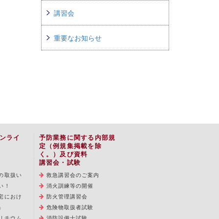
講習会
重要なお知らせ
ンライ
予防業務に関する内部規
定（例規集掲載を除
く。）及び資料
講習会・試験
の取扱い
救急講習会のご案内
い！
消火訓練等の開催
宅におけ
防火管理講習会
」
危険物取扱者試験
リチウム
消防設備士試験