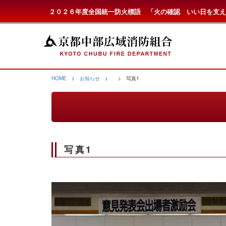
２０２６年度全国統一防火標語 「火の確認 いい日を支え
HOME
>
お知らせ
>
> 写真1
写真1