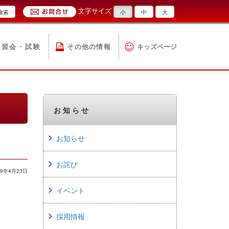
文字サイズ
検索
小
中
大
講習会・試験
その他の情報
キッズページ
お知らせ
お知らせ
お詫び
9年4月23日
イベント
採用情報