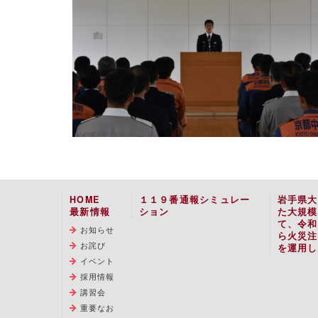
HOME
１１９番通報シミュレー
岩手県大
最新情報
ション
た大規模
て、令和
お知らせ
ら火災注
お詫び
を運用し
イベント
採用情報
講習会
重要なお