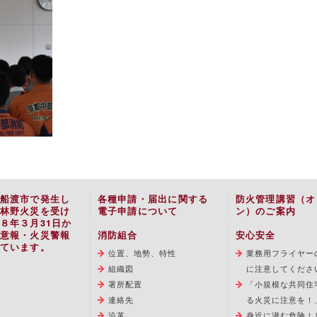
船渡市で発生し
各種申請・届出に関する
防火管理講習（オ
林野火災を受け
電子申請について
ン）のご案内
８年３月31日か
意報・火災警報
消防組合
安心安全
ています。
位置、地勢、特性
業務用フライヤー
組織図
に注意してくださ
署所配置
「小規模な共同住
連絡先
る火災に注意を！
沿革
身近に潜む危険！