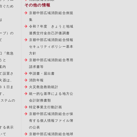
その他の情報
防ぐため
京都中部広域消防組合例規
は
集
令和７年度 きょうと地域
ーブ）の
連携交付金自己評価調書
て
京都中部広域消防組合情報
セキュリティポリシー基本
口『救急
方針
うと
京都中部広域消防組合専用
案内
請求書等
て設置さ
申請書・届出書
火器は、
消防年報
３１日ま
火災救急救助統計
す。
統一的な基準による地方公
報システムの
会計財務書類
特定事業主行動計画
京都中部広域消防組合が保
有する個人情報ファイル簿
する表示
の公表
いて
京都中部広域消防組合地球