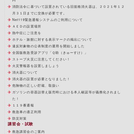
消防法令に基づいて設置されている旧規格消火器は、２０２１年１２
月３１日までに交換が必要です。
Net119緊急通報システムのご利用について
ＡＥＤの設置場所
熱中症にご注意を
ホテル・旅館に対する表示マークの掲出について
違反対象物の公表制度の運用を開始しました
全国版救急受診アプリ「Ｑ助（きゅーすけ）」
ストーブ火災に注意してください！
火災警報器を設置しましょう
消火器について
消火器の設置が必要となりました！
危険物の正しい貯蔵、取扱い
ガソリンの容器詰替え販売時における本人確認等が義務化されまし
た！
１１９番通報
救急車の適正利用
防災対策
講習会・試験
救急講習会のご案内