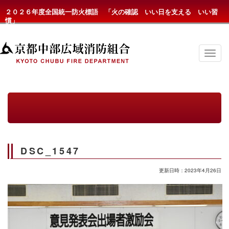
２０２６年度全国統一防火標語 「火の確認 いい日を支える いい習
慣」
京
都
中
部
広
域
消
防
組
合
の
DSC_1547
メ
ニ
ュ
更新日時：2023年4月26日
ー