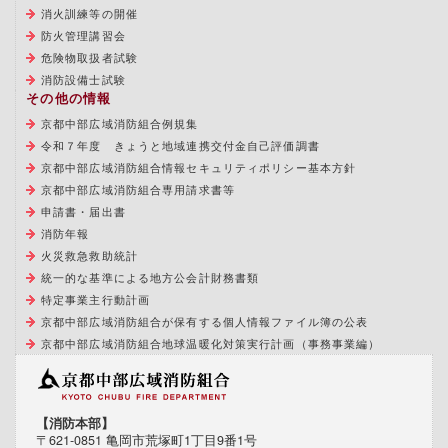
消火訓練等の開催
防火管理講習会
危険物取扱者試験
消防設備士試験
その他の情報
京都中部広域消防組合例規集
令和７年度 きょうと地域連携交付金自己評価調書
京都中部広域消防組合情報セキュリティポリシー基本方針
京都中部広域消防組合専用請求書等
申請書・届出書
消防年報
火災救急救助統計
統一的な基準による地方公会計財務書類
特定事業主行動計画
京都中部広域消防組合が保有する個人情報ファイル簿の公表
京都中部広域消防組合地球温暖化対策実行計画（事務事業編）
【消防本部】
〒621-0851 亀岡市荒塚町1丁目9番1号