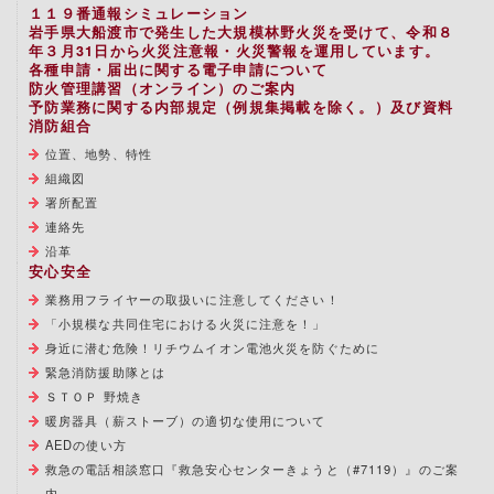
１１９番通報シミュレーション
岩手県大船渡市で発生した大規模林野火災を受けて、令和８
年３月31日から火災注意報・火災警報を運用しています。
各種申請・届出に関する電子申請について
防火管理講習（オンライン）のご案内
予防業務に関する内部規定（例規集掲載を除く。）及び資料
消防組合
位置、地勢、特性
組織図
署所配置
連絡先
沿革
安心安全
業務用フライヤーの取扱いに注意してください！
「小規模な共同住宅における火災に注意を！」
身近に潜む危険！リチウムイオン電池火災を防ぐために
緊急消防援助隊とは
ＳＴＯＰ 野焼き
暖房器具（薪ストーブ）の適切な使用について
AEDの使い方
救急の電話相談窓口『救急安心センターきょうと（#7119）』のご案
内