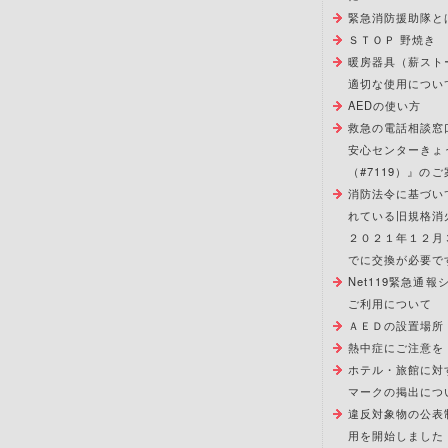
緊急消防援助隊と
ＳＴＯＰ 野焼き
暖房器具（薪スト
適切な使用につい
AEDの使い方
救急の電話相談窓
安心センターきょ
（#7119）』のご
消防法令に基づい
れている旧規格消
２０２１年１２月
でに交換が必要で
Net119緊急通
ご利用について
ＡＥＤの設置場所
熱中症にご注意を
ホテル・旅館に対
マークの掲出につ
違反対象物の公表
用を開始しました