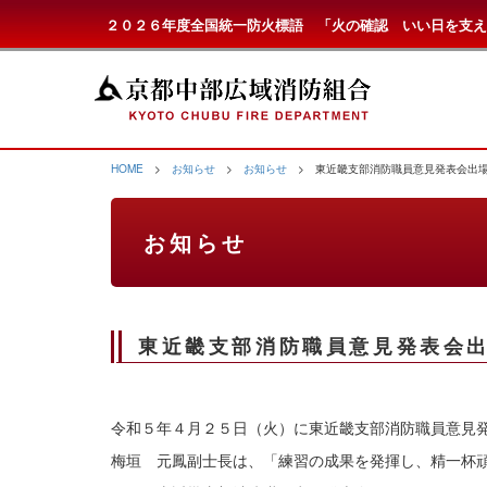
２０２６年度全国統一防火標語 「火の確認 いい日を支え
HOME
>
お知らせ
>
お知らせ
> 東近畿支部消防職員意見発表会出
お知らせ
東近畿支部消防職員意見発表会
令和５年４月２５日（火）に東近畿支部消防職員意見
梅垣 元鳳副士長は、「練習の成果を発揮し、精一杯