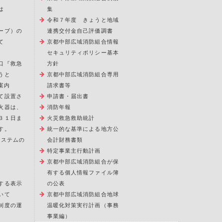
は
集
令和７年度 きょうと地域
ーブ）の
連携交付金自己評価調書
て
京都中部広域消防組合情報
セキュリティポリシー基本
口『救急
方針
うと
京都中部広域消防組合専用
案内
請求書等
て設置さ
申請書・届出書
火器は、
消防年報
３１日ま
火災救急救助統計
す。
統一的な基準による地方公
報システムの
会計財務書類
特定事業主行動計画
京都中部広域消防組合が保
有する個人情報ファイル簿
する表示
の公表
いて
京都中部広域消防組合地球
制度の運
温暖化対策実行計画（事務
事業編）