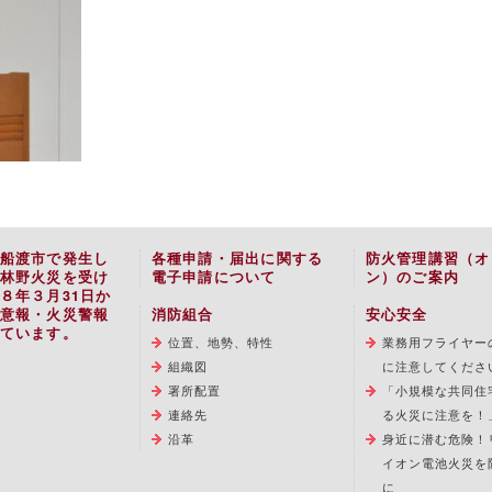
船渡市で発生し
各種申請・届出に関する
防火管理講習（オ
林野火災を受け
電子申請について
ン）のご案内
８年３月31日か
意報・火災警報
消防組合
安心安全
ています。
位置、地勢、特性
業務用フライヤー
組織図
に注意してくださ
署所配置
「小規模な共同住
連絡先
る火災に注意を！
沿革
身近に潜む危険！
イオン電池火災を
に