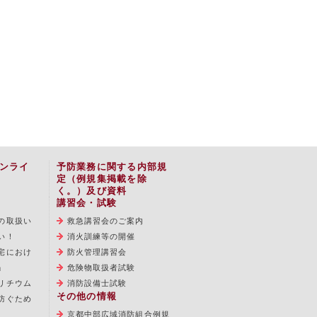
ンライ
予防業務に関する内部規
定（例規集掲載を除
く。）及び資料
講習会・試験
の取扱い
救急講習会のご案内
い！
消火訓練等の開催
宅におけ
防火管理講習会
」
危険物取扱者試験
リチウム
消防設備士試験
その他の情報
防ぐため
京都中部広域消防組合例規