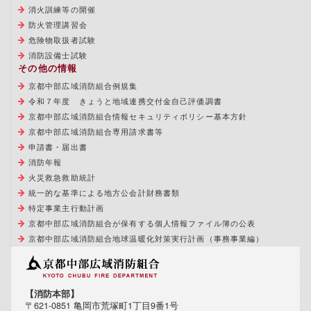
消火訓練等の開催
防火管理講習会
危険物取扱者試験
消防設備士試験
その他の情報
京都中部広域消防組合例規集
令和７年度 きょうと地域連携交付金自己評価調書
京都中部広域消防組合情報セキュリティポリシー基本方針
京都中部広域消防組合専用請求書等
申請書・届出書
消防年報
火災救急救助統計
統一的な基準による地方公会計財務書類
特定事業主行動計画
京都中部広域消防組合が保有する個人情報ファイル簿の公表
京都中部広域消防組合地球温暖化対策実行計画（事務事業編）
【消防本部】
〒621-0851 亀岡市荒塚町1丁目9番1号