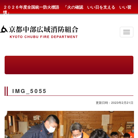
２０２６年度全国統一防火標語 「火の確認 いい日を支える いい習
慣」
京
都
中
部
広
域
消
防
組
合
の
IMG_5055
メ
ニ
ュ
更新日時：2023年2月21日
ー