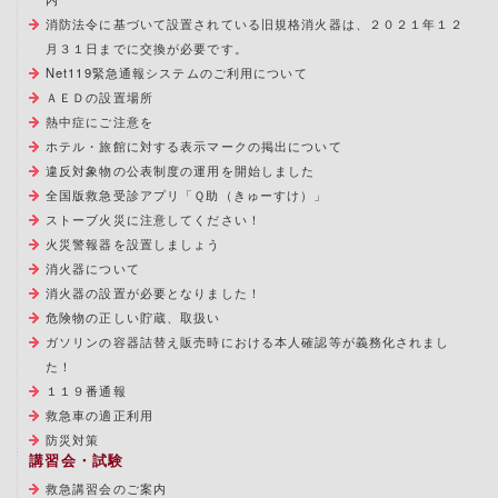
消防法令に基づいて設置されている旧規格消火器は、２０２１年１２
月３１日までに交換が必要です。
Net119緊急通報システムのご利用について
ＡＥＤの設置場所
熱中症にご注意を
ホテル・旅館に対する表示マークの掲出について
違反対象物の公表制度の運用を開始しました
全国版救急受診アプリ「Ｑ助（きゅーすけ）」
ストーブ火災に注意してください！
火災警報器を設置しましょう
消火器について
消火器の設置が必要となりました！
危険物の正しい貯蔵、取扱い
ガソリンの容器詰替え販売時における本人確認等が義務化されまし
た！
１１９番通報
救急車の適正利用
防災対策
講習会・試験
救急講習会のご案内