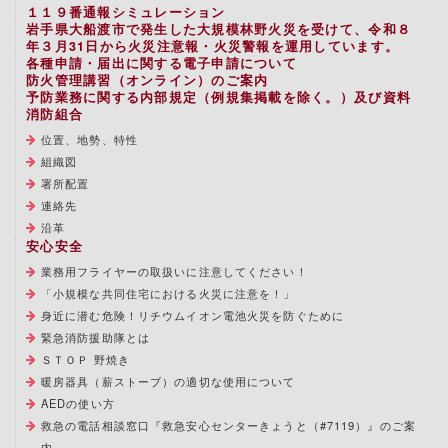
１１９番通報シミュレーション
岩手県大船渡市で発生した大規模林野火災を受けて、令和８
年３月31日から火災注意報・火災警報を運用しています。
各種申請・届出に関する電子申請について
防火管理講習（オンライン）のご案内
予防業務に関する内部規定（例規集掲載を除く。）及び資料
消防組合
位置、地勢、特性
組織図
署所配置
連絡先
沿革
安心安全
業務用フライヤーの取扱いに注意してください！
「小規模な共同住宅における火災に注意を！」
身近に潜む危険！リチウムイオン電池火災を防ぐために
緊急消防援助隊とは
ＳＴＯＰ 野焼き
暖房器具（薪ストーブ）の適切な使用について
AEDの使い方
救急の電話相談窓口『救急安心センターきょうと（#7119）』のご案
内