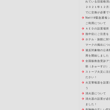
れている旧規格消
２０２１年１２月
でに交換が必要で
Net119緊急通
ご利用について
ＡＥＤの設置場所
熱中症にご注意を
ホテル・旅館に対
マークの掲出につ
違反対象物の公表
用を開始しました
全国版救急受診ア
助（きゅーすけ）
ストーブ火災に注
ださい！
火災警報器を設置
う
消火器について
消火器の設置が必
ました！
危険物の正しい貯