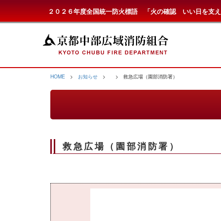
２０２６年度全国統一防火標語 「火の確認 いい日を支え
HOME
>
お知らせ
>
> 救急広場（園部消防署）
救急広場（園部消防署）