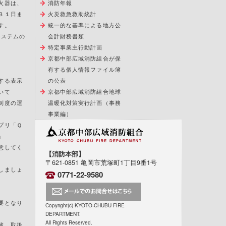
火器は、
消防年報
３１日ま
火災救急救助統計
す。
統一的な基準による地方公
報システムの
会計財務書類
特定事業主行動計画
京都中部広域消防組合が保
有する個人情報ファイル簿
する表示
の公表
いて
京都中部広域消防組合地球
制度の運
温暖化対策実行計画（事務
事業編）
プリ「Ｑ
」
意してく
【消防本部】
〒621-0851 亀岡市荒塚町1丁目9番1号
しましょ
0771-22-9580
要となり
Copyright(c) KYOTO-CHUBU FIRE
DEPARTMENT.
All Rights Reserved.
蔵、取扱