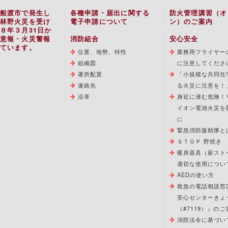
船渡市で発生し
各種申請・届出に関する
防火管理講習（オ
林野火災を受け
電子申請について
ン）のご案内
８年３月31日か
意報・火災警報
消防組合
安心安全
ています。
位置、地勢、特性
業務用フライヤー
組織図
に注意してくださ
署所配置
「小規模な共同住
連絡先
る火災に注意を！
沿革
身近に潜む危険！
イオン電池火災を
に
緊急消防援助隊と
ＳＴＯＰ 野焼き
暖房器具（薪スト
適切な使用につい
AEDの使い方
救急の電話相談窓
安心センターきょ
（#7119）』のご
消防法令に基づい