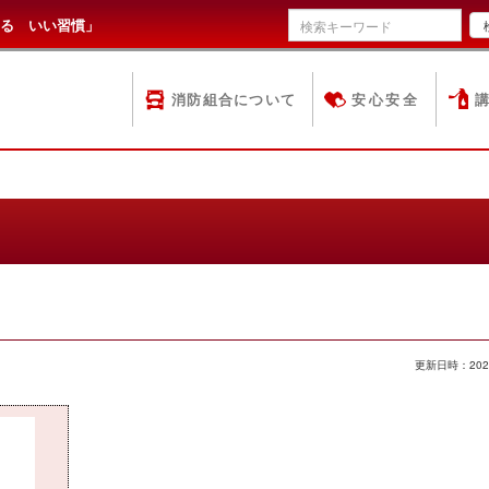
る いい習慣」
消防組合について
安心安全
更新日時：202