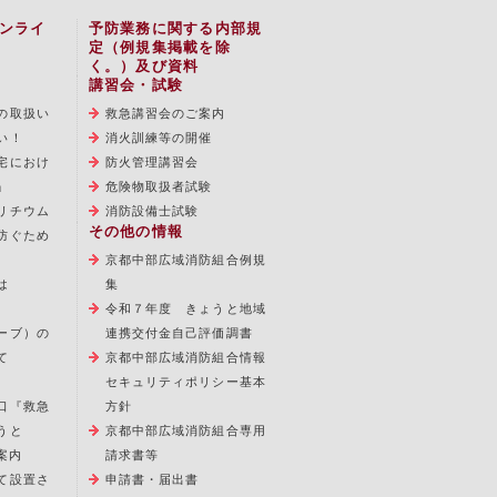
ンライ
予防業務に関する内部規
定（例規集掲載を除
く。）及び資料
講習会・試験
の取扱い
救急講習会のご案内
い！
消火訓練等の開催
宅におけ
防火管理講習会
」
危険物取扱者試験
リチウム
消防設備士試験
その他の情報
防ぐため
京都中部広域消防組合例規
は
集
令和７年度 きょうと地域
ーブ）の
連携交付金自己評価調書
て
京都中部広域消防組合情報
セキュリティポリシー基本
口『救急
方針
うと
京都中部広域消防組合専用
案内
請求書等
て設置さ
申請書・届出書