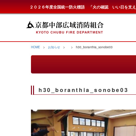
２０２６年度全国統一防火標語 「火の確認 いい日を支え
HOME
>
お知らせ
>
> h30_boranthia_sonobe03
h30_boranthia_sonobe03