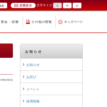
文字サイズ
検索
小
中
大
講習会・試験
その他の情報
キッズページ
お知らせ
お知らせ
お詫び
18年2月5日
イベント
採用情報