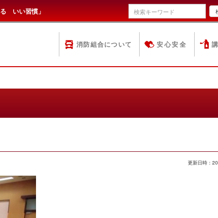
る いい習慣」
消防組合について
安心安全
更新日時：20