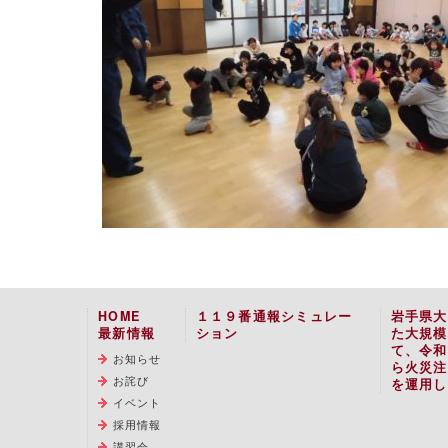
HOME
１１９番通報シミュレー
岩手県大
最新情報
ション
た大規模
て、令和
お知らせ
ら火災注
お詫び
を運用し
イベント
採用情報
講習会