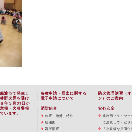
船渡市で発生し
各種申請・届出に関する
防火管理講習（オ
林野火災を受け
電子申請について
ン）のご案内
８年３月31日か
意報・火災警報
消防組合
安心安全
ています。
位置、地勢、特性
業務用フライヤー
組織図
に注意してくださ
署所配置
「小規模な共同住