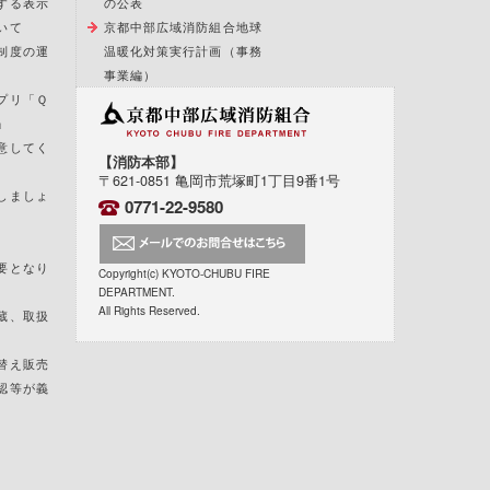
する表示
の公表
いて
京都中部広域消防組合地球
制度の運
温暖化対策実行計画（事務
事業編）
プリ「Ｑ
」
意してく
【消防本部】
〒621-0851 亀岡市荒塚町1丁目9番1号
しましょ
0771-22-9580
要となり
Copyright(c) KYOTO-CHUBU FIRE
DEPARTMENT.
All Rights Reserved.
蔵、取扱
替え販売
認等が義