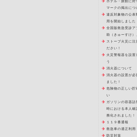
ホテル・旅館に対
マークの掲出につ
違反対象物の公表
用を開始しました
全国版救急受診ア
助（きゅーすけ）
ストーブ火災に注
ださい！
火災警報器を設置
う
消火器について
消火器の設置が必
ました！
危険物の正しい貯
い
ガソリンの容器詰
時における本人確
務化されました！
１１９番通報
救急車の適正利用
防災対策