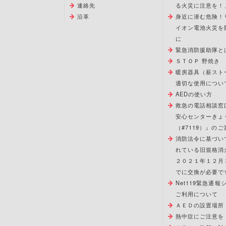
連絡先
る火災に注意を！
沿革
身近に潜む危険！
イオン電池火災を
に
緊急消防援助隊と
ＳＴＯＰ 野焼き
暖房器具（薪スト
適切な使用につい
AEDの使い方
救急の電話相談窓
安心センターきょ
（#7119）』のご
消防法令に基づい
れている旧規格消
２０２１年１２月
でに交換が必要で
Net119緊急通
ご利用について
ＡＥＤの設置場所
熱中症にご注意を