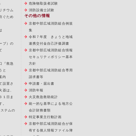
」
危険物取扱者試験
リチウム
消防設備士試験
その他の情報
防ぐため
京都中部広域消防組合例規
は
集
令和７年度 きょうと地域
ーブ）の
連携交付金自己評価調書
て
京都中部広域消防組合情報
セキュリティポリシー基本
口『救急
方針
うと
京都中部広域消防組合専用
案内
請求書等
て設置さ
申請書・届出書
火器は、
消防年報
３１日ま
火災救急救助統計
す。
統一的な基準による地方公
報システムの
会計財務書類
特定事業主行動計画
京都中部広域消防組合が保
有する個人情報ファイル簿