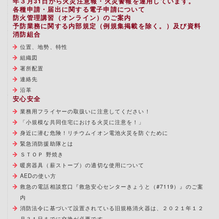
年３月31日から火災注意報・火災警報を運用しています。
各種申請・届出に関する電子申請について
防火管理講習（オンライン）のご案内
予防業務に関する内部規定（例規集掲載を除く。）及び資料
消防組合
位置、地勢、特性
組織図
署所配置
連絡先
沿革
安心安全
業務用フライヤーの取扱いに注意してください！
「小規模な共同住宅における火災に注意を！」
身近に潜む危険！リチウムイオン電池火災を防ぐために
緊急消防援助隊とは
ＳＴＯＰ 野焼き
暖房器具（薪ストーブ）の適切な使用について
AEDの使い方
救急の電話相談窓口『救急安心センターきょうと（#7119）』のご案
内
消防法令に基づいて設置されている旧規格消火器は、２０２１年１２
月３１日までに交換が必要です。