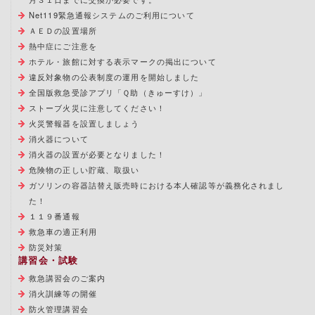
Net119緊急通報システムのご利用について
ＡＥＤの設置場所
熱中症にご注意を
ホテル・旅館に対する表示マークの掲出について
違反対象物の公表制度の運用を開始しました
全国版救急受診アプリ「Ｑ助（きゅーすけ）」
ストーブ火災に注意してください！
火災警報器を設置しましょう
消火器について
消火器の設置が必要となりました！
危険物の正しい貯蔵、取扱い
ガソリンの容器詰替え販売時における本人確認等が義務化されまし
た！
１１９番通報
救急車の適正利用
防災対策
講習会・試験
救急講習会のご案内
消火訓練等の開催
防火管理講習会