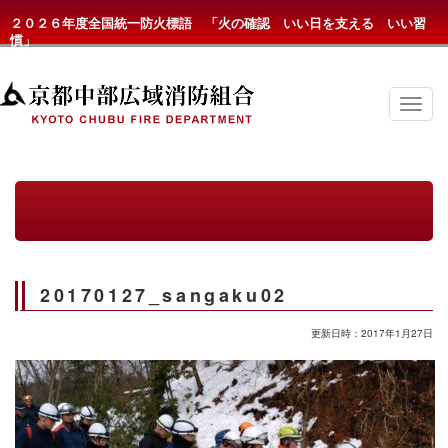
２０２６年度全国統一防火標語 「火の確認 いい日を支える いい習
慣」
京
都
中
部
広
域
消
防
組
合
の
20170127_sangaku02
メ
ニ
ュ
更新日時：2017年1月27日
ー