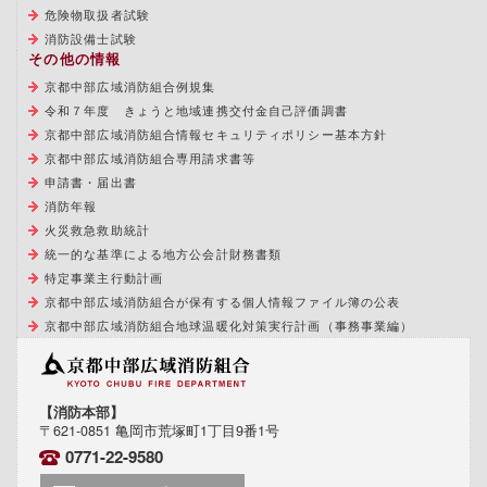
危険物取扱者試験
消防設備士試験
その他の情報
京都中部広域消防組合例規集
令和７年度 きょうと地域連携交付金自己評価調書
京都中部広域消防組合情報セキュリティポリシー基本方針
京都中部広域消防組合専用請求書等
申請書・届出書
消防年報
火災救急救助統計
統一的な基準による地方公会計財務書類
特定事業主行動計画
京都中部広域消防組合が保有する個人情報ファイル簿の公表
京都中部広域消防組合地球温暖化対策実行計画（事務事業編）
【消防本部】
〒621-0851 亀岡市荒塚町1丁目9番1号
0771-22-9580