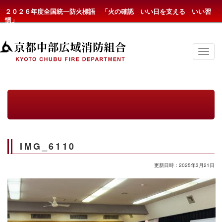
２０２６年度全国統一防火標語 「火の確認 いい日を支える いい習
慣」
京
都
中
部
広
域
消
防
組
合
の
IMG_6110
メ
ニ
ュ
更新日時：2025年3月21日
ー