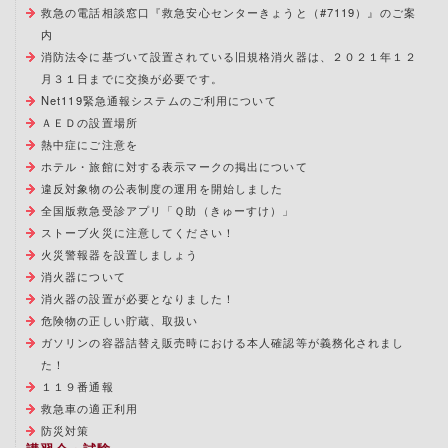
救急の電話相談窓口『救急安心センターきょうと（#7119）』のご案
内
消防法令に基づいて設置されている旧規格消火器は、２０２１年１２
月３１日までに交換が必要です。
Net119緊急通報システムのご利用について
ＡＥＤの設置場所
熱中症にご注意を
ホテル・旅館に対する表示マークの掲出について
違反対象物の公表制度の運用を開始しました
全国版救急受診アプリ「Ｑ助（きゅーすけ）」
ストーブ火災に注意してください！
火災警報器を設置しましょう
消火器について
消火器の設置が必要となりました！
危険物の正しい貯蔵、取扱い
ガソリンの容器詰替え販売時における本人確認等が義務化されまし
た！
１１９番通報
救急車の適正利用
防災対策