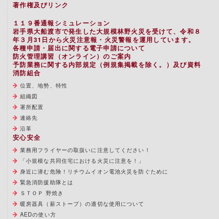
著作権及びリンク
１１９番通報シミュレーション
岩手県大船渡市で発生した大規模林野火災を受けて、令和８
年３月31日から火災注意報・火災警報を運用しています。
各種申請・届出に関する電子申請について
防火管理講習（オンライン）のご案内
予防業務に関する内部規定（例規集掲載を除く。）及び資料
消防組合
位置、地勢、特性
組織図
署所配置
連絡先
沿革
安心安全
業務用フライヤーの取扱いに注意してください！
「小規模な共同住宅における火災に注意を！」
身近に潜む危険！リチウムイオン電池火災を防ぐために
緊急消防援助隊とは
ＳＴＯＰ 野焼き
暖房器具（薪ストーブ）の適切な使用について
AEDの使い方