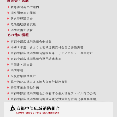
講習会・試験
救急講習会のご案内
消火訓練等の開催
防火管理講習会
危険物取扱者試験
消防設備士試験
その他の情報
京都中部広域消防組合例規集
令和７年度 きょうと地域連携交付金自己評価調書
京都中部広域消防組合情報セキュリティポリシー基本方針
京都中部広域消防組合専用請求書等
申請書・届出書
消防年報
火災救急救助統計
統一的な基準による地方公会計財務書類
特定事業主行動計画
京都中部広域消防組合が保有する個人情報ファイル簿の公表
京都中部広域消防組合地球温暖化対策実行計画（事務事業編）