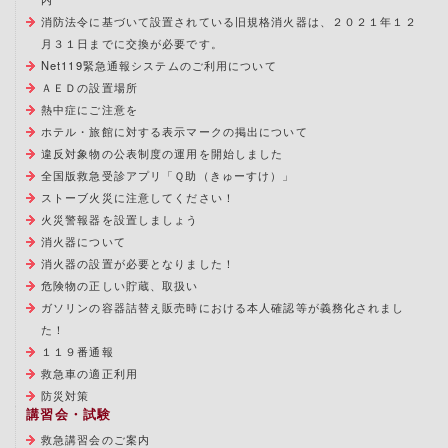
消防法令に基づいて設置されている旧規格消火器は、２０２１年１２
月３１日までに交換が必要です。
Net119緊急通報システムのご利用について
ＡＥＤの設置場所
熱中症にご注意を
ホテル・旅館に対する表示マークの掲出について
違反対象物の公表制度の運用を開始しました
全国版救急受診アプリ「Ｑ助（きゅーすけ）」
ストーブ火災に注意してください！
火災警報器を設置しましょう
消火器について
消火器の設置が必要となりました！
危険物の正しい貯蔵、取扱い
ガソリンの容器詰替え販売時における本人確認等が義務化されまし
た！
１１９番通報
救急車の適正利用
防災対策
講習会・試験
救急講習会のご案内