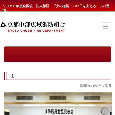
２０２６年度全国統一防火標語 「火の確認 いい日を支える いい習
慣」
京
都
中
部
広
域
消
防
組
合
の
１
メ
ニ
ュ
更新日時：2024年10月7日
ー