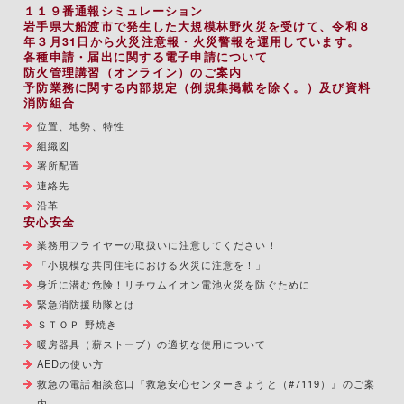
１１９番通報シミュレーション
岩手県大船渡市で発生した大規模林野火災を受けて、令和８
年３月31日から火災注意報・火災警報を運用しています。
各種申請・届出に関する電子申請について
防火管理講習（オンライン）のご案内
予防業務に関する内部規定（例規集掲載を除く。）及び資料
消防組合
位置、地勢、特性
組織図
署所配置
連絡先
沿革
安心安全
業務用フライヤーの取扱いに注意してください！
「小規模な共同住宅における火災に注意を！」
身近に潜む危険！リチウムイオン電池火災を防ぐために
緊急消防援助隊とは
ＳＴＯＰ 野焼き
暖房器具（薪ストーブ）の適切な使用について
AEDの使い方
救急の電話相談窓口『救急安心センターきょうと（#7119）』のご案
内