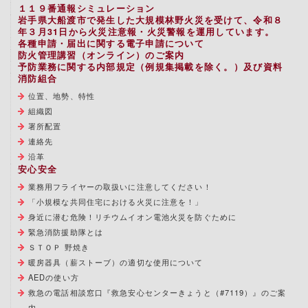
１１９番通報シミュレーション
岩手県大船渡市で発生した大規模林野火災を受けて、令和８
年３月31日から火災注意報・火災警報を運用しています。
各種申請・届出に関する電子申請について
防火管理講習（オンライン）のご案内
予防業務に関する内部規定（例規集掲載を除く。）及び資料
消防組合
位置、地勢、特性
組織図
署所配置
連絡先
沿革
安心安全
業務用フライヤーの取扱いに注意してください！
「小規模な共同住宅における火災に注意を！」
身近に潜む危険！リチウムイオン電池火災を防ぐために
緊急消防援助隊とは
ＳＴＯＰ 野焼き
暖房器具（薪ストーブ）の適切な使用について
AEDの使い方
救急の電話相談窓口『救急安心センターきょうと（#7119）』のご案
内