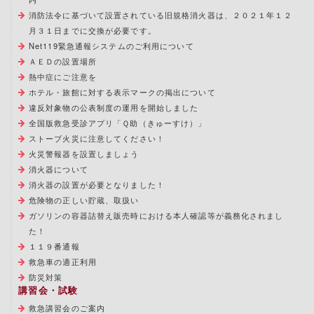
消防法令に基づいて設置されている旧規格消火器は、２０２１年１２
月３１日までに交換が必要です。
Net119緊急通報システムのご利用について
ＡＥＤの設置場所
熱中症にご注意を
ホテル・旅館に対する表示マークの掲出について
違反対象物の公表制度の運用を開始しました
全国版救急受診アプリ「Ｑ助（きゅーすけ）」
ストーブ火災に注意してください！
火災警報器を設置しましょう
消火器について
消火器の設置が必要となりました！
危険物の正しい貯蔵、取扱い
ガソリンの容器詰替え販売時における本人確認等が義務化されまし
た！
１１９番通報
救急車の適正利用
防災対策
講習会・試験
救急講習会のご案内