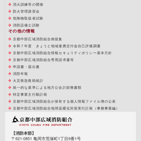
消火訓練等の開催
防火管理講習会
危険物取扱者試験
消防設備士試験
その他の情報
京都中部広域消防組合例規集
令和７年度 きょうと地域連携交付金自己評価調書
京都中部広域消防組合情報セキュリティポリシー基本方針
京都中部広域消防組合専用請求書等
申請書・届出書
消防年報
火災救急救助統計
統一的な基準による地方公会計財務書類
特定事業主行動計画
京都中部広域消防組合が保有する個人情報ファイル簿の公表
京都中部広域消防組合地球温暖化対策実行計画（事務事業編）
【消防本部】
〒621-0851 亀岡市荒塚町1丁目9番1号