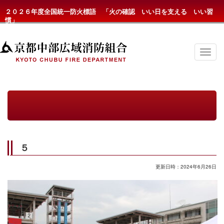
２０２６年度全国統一防火標語 「火の確認 いい日を支える いい習
慣」
京
都
中
部
広
域
消
防
組
合
の
５
メ
ニ
ュ
更新日時：2024年6月26日
ー